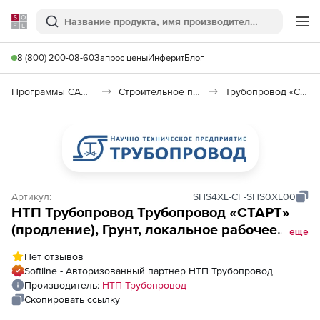
Softline
Поиск
Ме
8 (800) 200-08-60
Запрос цены
Инферит
Блог
Программы САПР и ГИС
Строительное программное обеспечение
Трубопровод «СТАРТ»
Артикул:
SHS4XL-CF-SHS0XL00
НТП Трубопровод Трубопровод «СТАРТ»
(продление), Грунт, локальное рабочее
еще
место
Нет отзывов
Softline - Авторизованный партнер НТП Трубопровод
Производитель:
НТП Трубопровод
Скопировать ссылку