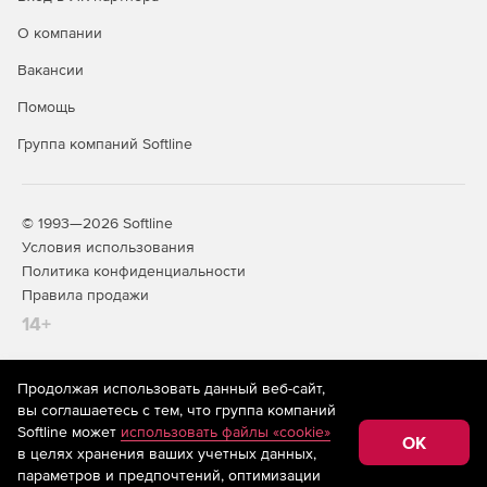
О компании
Вакансии
Помощь
Группа компаний Softline
© 1993—2026 Softline
Условия использования
Политика конфиденциальности
Правила продажи
14+
Продолжая использовать данный веб-сайт,
На информационном ресурсе store.softline.ru применяются
вы соглашаетесь с тем, что группа компаний
рекомендательные технологии
(информационные технологии
Softline может
использовать файлы «cookie»
предоставления информации на основе сбора,
OK
в целях хранения ваших учетных данных,
систематизации и анализа сведений, относящихся к
предпочтениям пользователей сети «Интернет»,
параметров и предпочтений, оптимизации