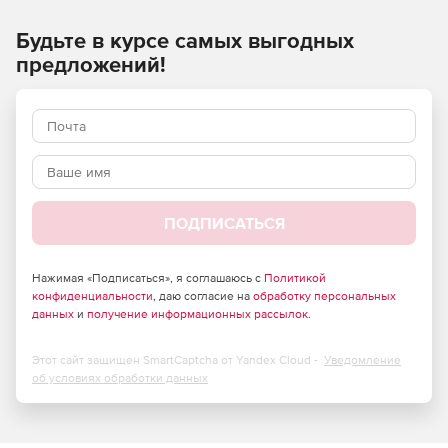
Надземные.
Будьте в курсе самых выгодных
Защемленные в грунте.
предложений!
Вакуумные.
В рубашке.
Криогенные.
Высокого давления.
ПОДПИСАТЬСЯ
Пластиковые.
Нажимая «Подписаться», я соглашаюсь с
Политикой
Стеклопластиковые.
конфиденциальности
, даю согласие на
обработку персональных
данных
и
получение информационных рассылок
.
Из цветных металлов.
Этот сайт защищен SmartCaptcha от Yandex Cloud -
Уведомление
об условиях обработки данных