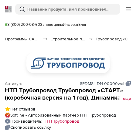
Softline
Поиск
Ме
8 (800) 200-08-60
Запрос цены
Инферит
Блог
Программы САПР и ГИС
Строительное программное обеспечение
Трубопровод «СТАРТ»
Артикул:
SPDMSL-DN-00000web
НТП Трубопровод Трубопровод «СТАРТ»
(коробочная версия на 1 год), Динамика,
еще
локальное рабочее место, Web-лицензия
Нет отзывов
Softline - Авторизованный партнер НТП Трубопровод
Производитель:
НТП Трубопровод
Скопировать ссылку