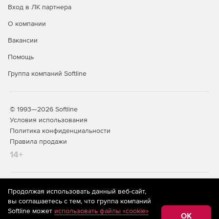
Вход в ЛК партнера
О компании
Вакансии
Помощь
Группа компаний Softline
© 1993—2026 Softline
Условия использования
Политика конфиденциальности
Правила продажи
14+
На информационном ресурсе store.softline.ru применяются
Продолжая использовать данный веб-сайт,
рекомендательные технологии
(информационные технологии
вы соглашаетесь с тем, что группа компаний
предоставления информации на основе сбора,
Softline может
использовать файлы «cookie»
систематизации и анализа сведений, относящихся к
OK