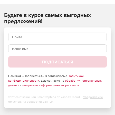
Надземные.
Будьте в курсе самых выгодных
Защемленные в грунте.
предложений!
Вакуумные.
В рубашке.
Криогенные.
Высокого давления.
ПОДПИСАТЬСЯ
Пластиковые.
Нажимая «Подписаться», я соглашаюсь с
Политикой
Стеклопластиковые.
конфиденциальности
, даю согласие на
обработку персональных
данных
и
получение информационных рассылок
.
Из цветных металлов.
Этот сайт защищен SmartCaptcha от Yandex Cloud -
Уведомление
об условиях обработки данных