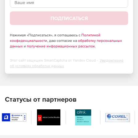
В рубашке.
Криогенные.
ПОДПИСАТЬСЯ
Высокого давления.
Нажимая «Подписаться», я соглашаюсь с
Политикой
Пластиковые.
конфиденциальности
, даю согласие на
обработку персональных
данных
и
получение информационных рассылок
.
Стеклопластиковые.
Этот сайт защищен SmartCaptcha от Yandex Cloud -
Уведомление
Из цветных металлов.
об условиях обработки данных
Статусы от партнеров