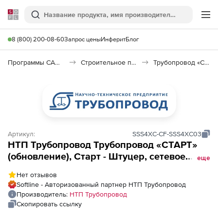
Softline
Поиск
Ме
8 (800) 200-08-60
Запрос цены
Инферит
Блог
Программы САПР и ГИС
Строительное программное обеспечение
Трубопровод «СТАРТ»
Артикул:
SSS4XC-CF-SSS4XC03
НТП Трубопровод Трубопровод «СТАРТ»
(обновление), Старт - Штуцер, сетевое
еще
рабочее место, с предыдущих версий, 3-й
Нет отзывов
год
Softline - Авторизованный партнер НТП Трубопровод
Производитель:
НТП Трубопровод
Скопировать ссылку