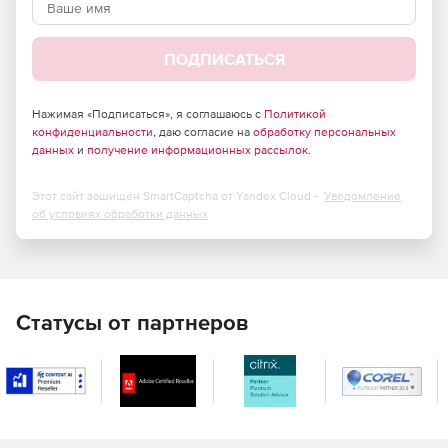
В рубашке.
Криогенные.
ПОДПИСАТЬСЯ
Высокого давления.
Нажимая «Подписаться», я соглашаюсь с
Политикой
Пластиковые.
конфиденциальности
, даю согласие на
обработку персональных
данных
и
получение информационных рассылок
.
Стеклопластиковые.
Этот сайт защищен SmartCaptcha от Yandex Cloud -
Уведомление
Из цветных металлов.
об условиях обработки данных
Статусы от партнеров