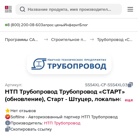
Softline
Поиск
Ме
8 (800) 200-08-60
Запрос цены
Инферит
Блог
Программы САПР и ГИС
Строительное программное обеспечение
Трубопровод «СТАРТ»
Артикул:
SSS4XL-CF-SSS4XL03
НТП Трубопровод Трубопровод «СТАРТ»
(обновление), Старт - Штуцер, локальное
еще
рабоее место, с предыдущих версий, 3-й
Нет отзывов
год
Softline - Авторизованный партнер НТП Трубопровод
Производитель:
НТП Трубопровод
Скопировать ссылку