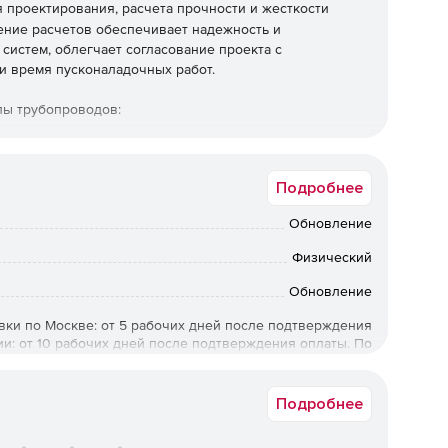
 проектирования, расчета прочности и жесткости
ение расчетов обеспечивает надежность и
систем, облегчает согласование проекта с
и время пусконаладочных работ.
пы трубопроводов:
Подробнее
Обновление
Физический
Обновление
вки по Москве: от 5 рабочих дней после подтверждения
ии: от 10 рабочих дней после подтверждения оплаты. По
ретения предыдущих коробочных версий обращайтесь к
менеджерам Softline.
Подробнее
STRT-SE-N-004