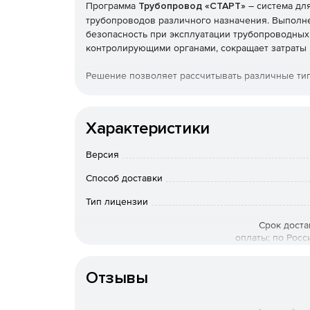
Программа
Трубопровод «СТАРТ»
– система для
трубопроводов различного назначения. Выполн
безопасность при эксплуатации трубопроводных 
контролирующими органами, сокращает затраты 
Решение позволяет рассчитывать различные ти
Надземные.
Характеристики
Защемленные в грунте.
Версия
Вакуумные.
Способ доставки
В рубашке.
Тип лицензии
Криогенные.
Срок доста
оплаты; по Росс
вопросам приоб
Высокого давления.
Особенности доставки
Отзывы
Артикул
Пластиковые.