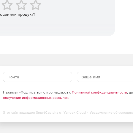
 оценили продукт?
Нажимая «Подписаться», я соглашаюсь с
Политикой конфиденциальности
, д
получение информационных рассылок
.
Этот сайт защищен SmartCaptcha от Yandex Cloud -
Уведомление об условия