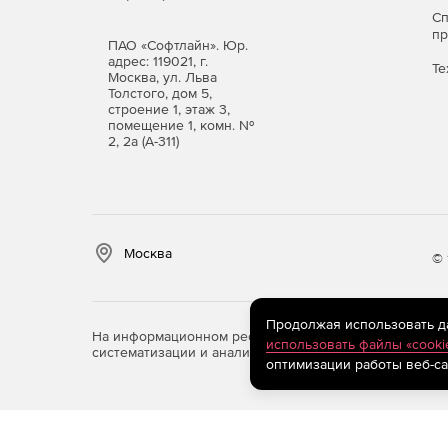
С
п
ПАО «Софтлайн». Юр.
адрес: 119021, г.
Те
Москва, ул. Льва
Толстого, дом 5,
строение 1, этаж 3,
помещение 1, комн. №
2, 2а (А-311)
Москва
© 
Продолжая использовать дан
На информационном ресурсе store.softline.ru примен
использовать файлы «cooki
систематизации и анализа сведений, относящихся к 
оптимизации работы веб-са