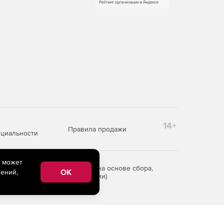
14+
Правила продажи
циальности
e может
редоставления информации на основе сбора,
OK
ений,
рритории Российской Федерации)