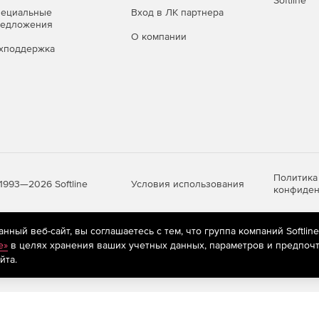
Softline
пециальные
Вход в ЛК партнера
редложения
О компании
хподдержка
Политика
Условия использования
1993—2026 Softline
конфиден
ный веб-сайт, вы соглашаетесь с тем, что группа компаний Softlin
яются
рекомендательные технологии
(информационные технологии п
e»
в целях хранения ваших учетных данных, параметров и предпочт
предпочтениям пользователей сети «Интернет», находящихся на те
йта.