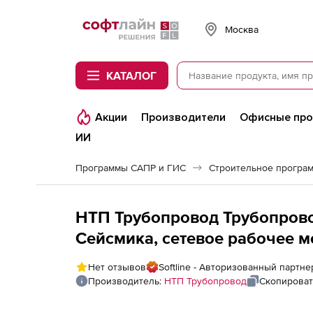
Softline
Москва
КАТАЛОГ
Акции
Производители
Офисные пр
ИИ
Программы САПР и ГИС
Строительное програ
НТП Трубопровод Трубопрово
Сейсмика, сетевое рабочее м
версий, 4-й и последующие г
Нет отзывов
Softline - Авторизованный партн
Производитель:
НТП Трубопровод
Скопироват