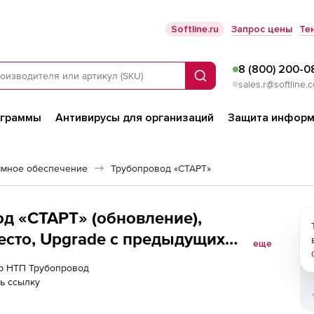
Softline.ru
Запрос цены
Те
8 (800) 200-0
Поиск
sales.r@softline.
ограммы
Антивирусы для организаций
Защита информ
ммное обеспечение
Трубопровод «СТАРТ»
д «СТАРТ» (обновление),
есто, Upgrade с предыдущих
еще
оды
ер НТП Трубопровод
ь ссылку