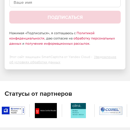
В рубашке.
Криогенные.
ПОДПИСАТЬСЯ
Высокого давления.
Нажимая «Подписаться», я соглашаюсь с
Политикой
Пластиковые.
конфиденциальности
, даю согласие на
обработку персональных
данных
и
получение информационных рассылок
.
Стеклопластиковые.
Этот сайт защищен SmartCaptcha от Yandex Cloud -
Уведомление
Из цветных металлов.
об условиях обработки данных
Статусы от партнеров