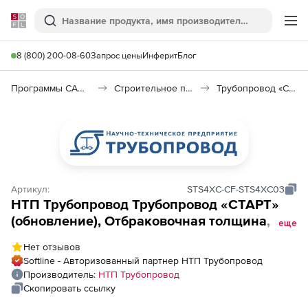
Softline
Поиск
Ме
8 (800) 200-08-60
Запрос цены
Инферит
Блог
Программы САПР и ГИС
Строительное программное обеспечение
Трубопровод «СТАРТ»
Артикул:
STS4XC-CF-STS4XC03
НТП Трубопровод Трубопровод «СТАРТ»
(обновление), Отбраковочная толщина,
еще
сетевое рабочее место, с предыдущих
Нет отзывов
версий, 3-й год
Softline - Авторизованный партнер НТП Трубопровод
Производитель:
НТП Трубопровод
Скопировать ссылку