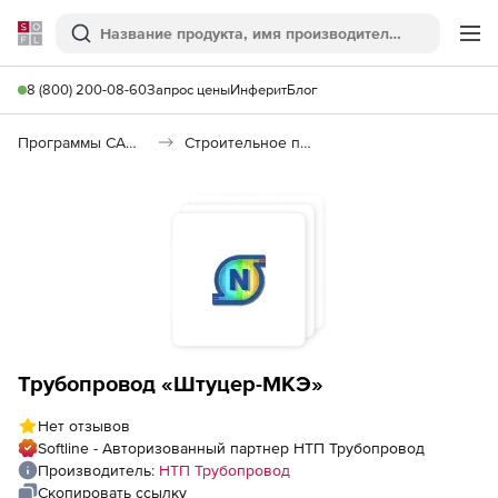
Softline
Поиск
Ме
8 (800) 200-08-60
Запрос цены
Инферит
Блог
Программы САПР и ГИС
Строительное программное обеспечение
Трубопровод «Штуцер-МКЭ»
Нет отзывов
Softline - Авторизованный партнер НТП Трубопровод
Производитель:
НТП Трубопровод
Скопировать ссылку