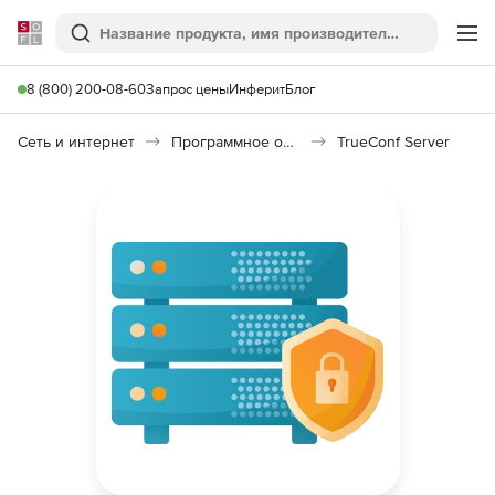
Softline
Поиск
Ме
8 (800) 200-08-60
Запрос цены
Инферит
Блог
Сеть и интернет
Программное обеспечение для онлайн общения
TrueConf Server