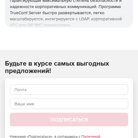
гарантирующая максимальную степень безопасности и
надежности корпоративных коммуникаций. Программа
TrueConf Server быстро развертывается, легко
масштабируется, интегрируется с LDAP, корпоративной
АТС или SIP ВКС терминалами.
Основные преимущества:
Программный сервер видеоконференцсвязи для ОС
Windows и Linux.
Будьте в курсе самых выгодных
Ядро ваших корпоративных коммуникаций.
предложений!
UltraHD видеоконференции до 1000 участников и
защищенный корпоративный мессенджер.
Легко интегрируется с любыми ИТ-системами.
Работает автономно в закрытых сетях.
ПОДПИСАТЬСЯ
Полная совместимость с аппаратными ВКС.
Телефония и 100% доступность всех абонентов.
Нажимая «Подписаться», я соглашаюсь с
Политикой