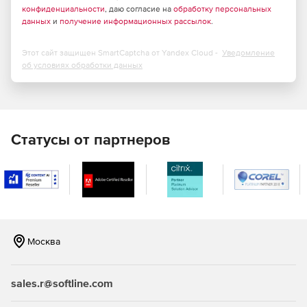
конфиденциальности
, даю согласие на
обработку персональных
данных
и
получение информационных рассылок
.
Управление конференциями.
Запись видеоконференций
Этот сайт защищен SmartCaptcha от Yandex Cloud -
Уведомление
об условиях обработки данных
Статусы от партнеров
Москва
sales.r@softline.com