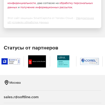
конфиденциальности
, даю согласие на
обработку персональных
данных
и
получение информационных рассылок
.
Управление конференциями.
Запись видеоконференций
Этот сайт защищен SmartCaptcha от Yandex Cloud -
Уведомление
об условиях обработки данных
Статусы от партнеров
Москва
sales.r@softline.com