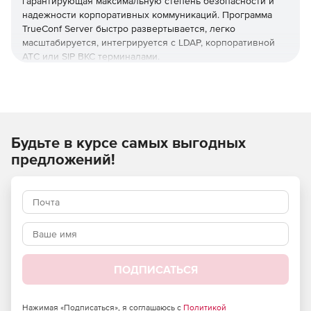
гарантирующая максимальную степень безопасности и
надежности корпоративных коммуникаций. Программа
TrueConf Server быстро развертывается, легко
масштабируется, интегрируется с LDAP, корпоративной
АТС или SIP ВКС терминалами.
Основные преимущества:
Программный сервер видеоконференцсвязи для ОС
Windows и Linux.
Будьте в курсе самых выгодных
Ядро ваших корпоративных коммуникаций.
предложений!
UltraHD видеоконференции до 1000 участников и
защищенный корпоративный мессенджер.
Легко интегрируется с любыми ИТ-системами.
Работает автономно в закрытых сетях.
ПОДПИСАТЬСЯ
Полная совместимость с аппаратными ВКС.
Телефония и 100% доступность всех абонентов.
Нажимая «Подписаться», я соглашаюсь с
Политикой