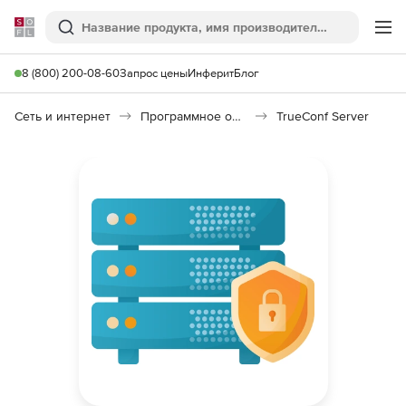
Softline
Поиск
Ме
8 (800) 200-08-60
Запрос цены
Инферит
Блог
Сеть и интернет
Программное обеспечение для онлайн общения
TrueConf Server