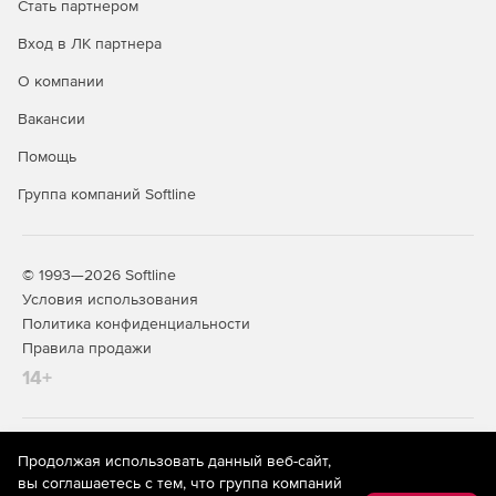
Стать партнером
Вход в ЛК партнера
О компании
Вакансии
Помощь
Группа компаний Softline
© 1993—2026 Softline
Условия использования
Политика конфиденциальности
Правила продажи
14+
На информационном ресурсе store.softline.ru применяются
Продолжая использовать данный веб-сайт,
рекомендательные технологии
(информационные технологии
вы соглашаетесь с тем, что группа компаний
предоставления информации на основе сбора,