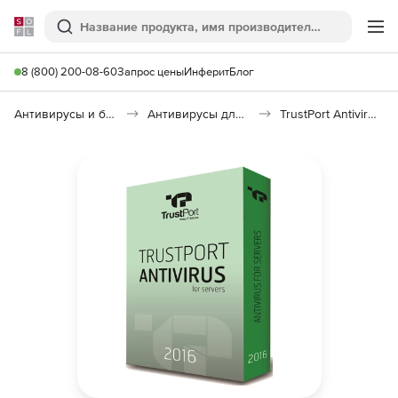
Softline
Поиск
Ме
8 (800) 200-08-60
Запрос цены
Инферит
Блог
Антивирусы и безопасность
Антивирусы для организаций
TrustPort Antivirus для Servers