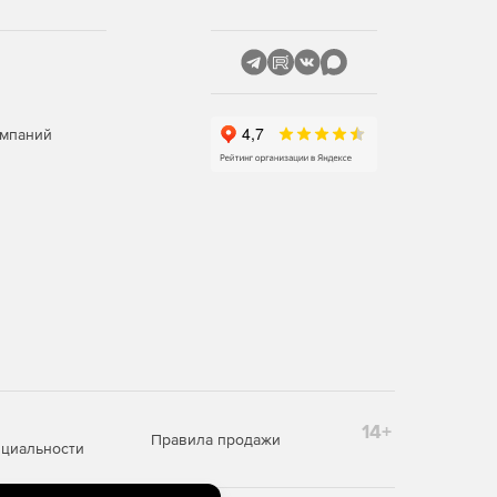
омпаний
14+
Правила продажи
циальности