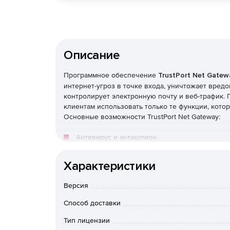
Описание
Программное обеспечение
TrustPort Net Gatew
интернет-угроз в точке входа, уничтожает вред
контролирует электронную почту и веб-трафик.
клиентам использовать только те функции, кото
Основные возможности TrustPort Net Gateway:
Антивирус и антишпион.
Защита корпоративной сети от вирусов.
Характеристики
Блокировка мошеннических веб-сайтов.
Версия
Способ доставки
Проверка подлинности пользователей.
Тип лицензии
Блокировка нежелательных веб-страниц.