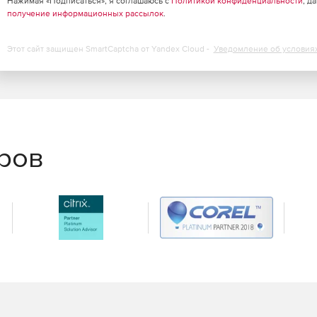
Нажимая «Подписаться», я соглашаюсь с
Политикой конфиденциальности
, д
получение информационных рассылок
.
t Gateway проверяет все входящие и исходящие письма
Этот сайт защищен SmartCaptcha от Yandex Cloud -
Уведомление об условия
 почта проверяется двумя модулями – антивирусом и
аться отдельно.
ирован с целью повышения производительности. Веб-
б-фильтр. Новый модуль Google Safe Browsing проверяет
ователей внутренней сети от опасных сайтов,
з сканирует не только сайты, но и скачанные
еров
ьзователей и позволяет устанавливать правила доступа
ет сайты, созданные с целью получения персональных
 графический интерфейс пользователя. Администраторам
ь изменять настройки, пользователи смогут изменять
ся функции приложения, таким образом экономятся
ниями.
 в корпоративную сеть, т.е. однотипные угрозы
 а не отдельно на каждом ПК. Решение позволяет
дящих и исходящих данных.