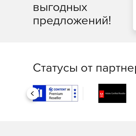
выгодных
предложений!
Почтовый шлюз в составе продукта TrustPort Ne
и защищает корпоративные данные. Электронная
антиспамом, каждый из которых может использов
Веб-шлюз в TrustPort Net Gateway 2016 оптимиз
шлюз состоит из двух модулей – антивирус и ве
все посещенные веб-страницы и защищает польз
содержащих фишинг и вредоносный код. Веб-шлю
Статусы от партн
документы, проводит проверку подлинности пол
на веб-серверы. Кроме того, веб-шлюз распозна
данных.
В TrustPort Net Gateway 2016 реализован новый
Назад
предоставляются понятные отчеты и возможност
основные настройки и отключать не требующие
ресурсы системы для работы с другими приложе
Онлайн-угрозы блокируются уже на точках входа
нейтрализуются один раз для всех компьютеров,
обрабатывать параллельно большие объемы вхо