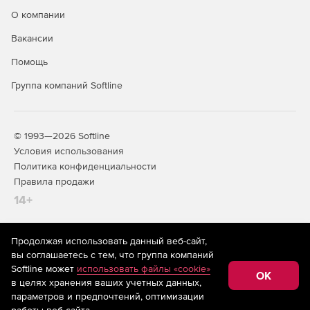
О компании
Вакансии
Помощь
Группа компаний Softline
© 1993—2026 Softline
Условия использования
Политика конфиденциальности
Правила продажи
14+
Продолжая использовать данный веб-сайт,
На информационном ресурсе store.softline.ru применяются
вы соглашаетесь с тем, что группа компаний
рекомендательные технологии
(информационные технологии
Softline может
использовать файлы «cookie»
предоставления информации на основе сбора,
OK
в целях хранения ваших учетных данных,
систематизации и анализа сведений, относящихся к
предпочтениям пользователей сети «Интернет»,
параметров и предпочтений, оптимизации
находящихся на территории Российской Федерации)