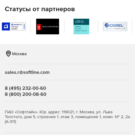
и антишпиона для безошибочного обнаружения
Статусы от партнеров
вредоносных объектов для рабочих станций и
файловых серверов.
Проверка всех открываемых и загружаемых файлов и
блокировка в случае обнаружения угрозы.
Возможность установки портативной версии
антивируса TrustPort на съемные носители с
Москва
активизацией ПО при подключении к компьютеру.
Многопоточное сканирование данных на файловых
sales.r@softline.com
серверах, одновременная обработка больших
объемов данных без снижения производительности
8 (495) 232-00-60
серверов с наибольшим числом обращений.
8 (800) 200-08-60
Удаленная установка на сервере TrustPort Security
Elements Advanced на любое количество рабочих
ПАО «Софтлайн». Юр. адрес: 119021, г. Москва, ул. Льва
станций.
Толстого, дом 5, строение 1, этаж 3, помещение 1, комн. № 2, 2а
(А-311)
Удаленная настройка через web-интерфейс.