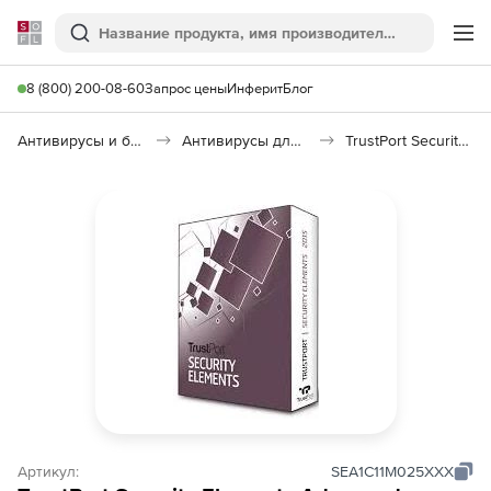
Softline
Поиск
Ме
8 (800) 200-08-60
Запрос цены
Инферит
Блог
Антивирусы и безопасность
Антивирусы для организаций
TrustPort Security Elements Advanced
Артикул:
SEA1C11M025XXX