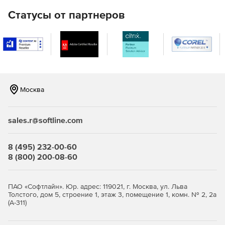
и антишпиона для безошибочного обнаружения
Статусы от партнеров
вредоносных объектов для рабочих станций и
файловых серверов.
Проверка всех открываемых и загружаемых файлов и
блокировка в случае обнаружения угрозы.
Возможность установки портативной версии
антивируса TrustPort на съемные носители с
Москва
активизацией ПО при подключении к компьютеру.
Многопоточное сканирование данных на файловых
sales.r@softline.com
серверах, одновременная обработка больших
объемов данных без снижения производительности
8 (495) 232-00-60
серверов с наибольшим числом обращений.
8 (800) 200-08-60
Удаленная установка на сервере TrustPort Security
Elements Advanced на любое количество рабочих
ПАО «Софтлайн». Юр. адрес: 119021, г. Москва, ул. Льва
станций.
Толстого, дом 5, строение 1, этаж 3, помещение 1, комн. № 2, 2а
(А-311)
Удаленная настройка через web-интерфейс.