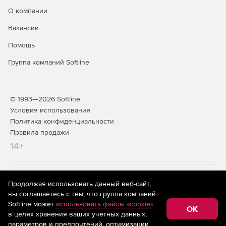
О компании
Вакансии
Помощь
Группа компаний Softline
© 1993—2026 Softline
Условия использования
Политика конфиденциальности
Правила продажи
14+
На информационном ресурсе store.softline.ru применяются
Продолжая использовать данный веб-сайт,
рекомендательные технологии
(информационные технологии
вы соглашаетесь с тем, что группа компаний
предоставления информации на основе сбора,
Softline может
использовать файлы «cookie»
систематизации и анализа сведений, относящихся к
OK
в целях хранения ваших учетных данных,
предпочтениям пользователей сети «Интернет»,
находящихся на территории Российской Федерации)
параметров и предпочтений, оптимизации