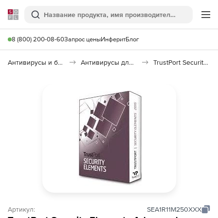
Softline
Поиск
Ме
8 (800) 200-08-60
Запрос цены
Инферит
Блог
Антивирусы и безопасность
Антивирусы для организаций
TrustPort Security Elements Advanced
Артикул:
SEA1R11M250XXX