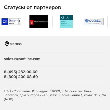
и антишпиона для безошибочного обнаружения
Статусы от партнеров
вредоносных объектов для рабочих станций и
файловых серверов.
Проверка всех открываемых и загружаемых файлов и
блокировка в случае обнаружения угрозы.
Возможность установки портативной версии
антивируса TrustPort на съемные носители с
Москва
активизацией ПО при подключении к компьютеру.
Многопоточное сканирование данных на файловых
sales.r@softline.com
серверах, одновременная обработка больших
объемов данных без снижения производительности
8 (495) 232-00-60
серверов с наибольшим числом обращений.
8 (800) 200-08-60
Удаленная установка на сервере TrustPort Security
Elements Advanced на любое количество рабочих
ПАО «Софтлайн». Юр. адрес: 119021, г. Москва, ул. Льва
станций.
Толстого, дом 5, строение 1, этаж 3, помещение 1, комн. № 2, 2а
(А-311)
Удаленная настройка через web-интерфейс.