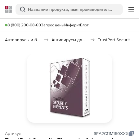
Softline
Поиск
Ме
8 (800) 200-08-60
Запрос цены
Инферит
Блог
Антивирусы и безопасность
Антивирусы для организаций
TrustPort Security Elements Advanced
Артикул:
SEA2C11M150XXX