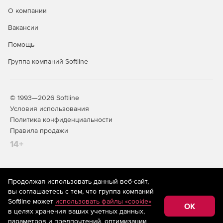
О компании
Вакансии
Помощь
Группа компаний Softline
© 1993—2026 Softline
Условия использования
Политика конфиденциальности
Правила продажи
14+
На информационном ресурсе store.softline.ru применяются
Продолжая использовать данный веб-сайт,
рекомендательные технологии
(информационные технологии
вы соглашаетесь с тем, что группа компаний
предоставления информации на основе сбора,
Softline может
использовать файлы «cookie»
систематизации и анализа сведений, относящихся к
OK
в целях хранения ваших учетных данных,
предпочтениям пользователей сети «Интернет»,
находящихся на территории Российской Федерации)
параметров и предпочтений, оптимизации