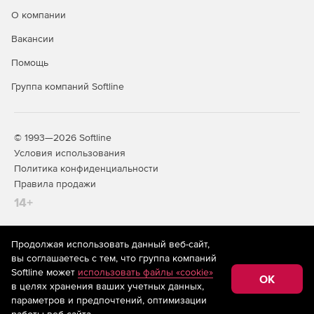
О компании
Вакансии
Помощь
Группа компаний Softline
© 1993—2026 Softline
Условия использования
Политика конфиденциальности
Правила продажи
14+
Продолжая использовать данный веб-сайт,
На информационном ресурсе store.softline.ru применяются
вы соглашаетесь с тем, что группа компаний
рекомендательные технологии
(информационные технологии
Softline может
использовать файлы «cookie»
предоставления информации на основе сбора,
OK
в целях хранения ваших учетных данных,
систематизации и анализа сведений, относящихся к
предпочтениям пользователей сети «Интернет»,
параметров и предпочтений, оптимизации
находящихся на территории Российской Федерации)