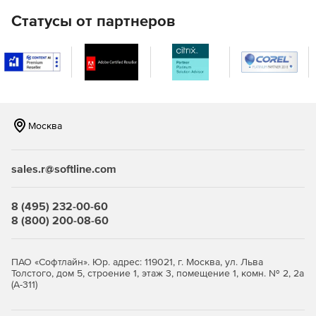
соединение.
Статусы от партнеров
Защита съемных носителей.
При подключении съемного
носителя к компьютеру автоматически запускается его
сканирование на наличие вредоносных программ либо
Москва
запрашивается разрешение на сканирование. Это
существенно снижает риск вирусного заражения с флеш-
накопителей или внешних жестких дисков.
sales.r@softline.com
8 (495) 232-00-60
8 (800) 200-08-60
Самозащита антивируса.
Любая попытка вредоносной
программы остановить работу антивируса сводится к
нулю. Это возможно благодаря тому, что все системные
ПАО «Софтлайн». Юр. адрес: 119021, г. Москва, ул. Льва
файлы антивируса защищены от несанкционированного
Толстого, дом 5, строение 1, этаж 3, помещение 1, комн. № 2, 2а
изменения или удаления.
(А-311)