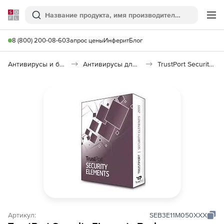
Softline
Поиск
Ме
8 (800) 200-08-60
Запрос цены
Инферит
Блог
Антивирусы и безопасность
Антивирусы для организаций
TrustPort Security Elements Basic
Артикул:
SEB3E11M050XXX