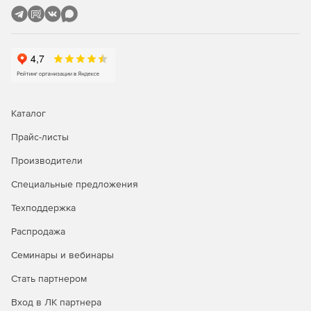
Централизованное управление.
Установка, настройка и
обновление защиты информации на компьютерах
производится с помощью удаленного web-интерфейса,
что в значительной степени упрощает работу системных
администраторов.
Каталог
Прайс-листы
Производители
Специальные предложения
Техподдержка
Распродажа
Семинары и вебинары
Стать партнером
Вход в ЛК партнера