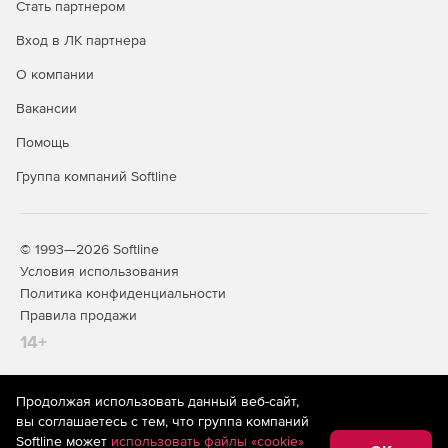
Стать партнером
Вход в ЛК партнера
О компании
Вакансии
Помощь
Группа компаний Softline
© 1993—2026 Softline
Условия использования
Политика конфиденциальности
Правила продажи
14+
Продолжая использовать данный веб-сайт,
На информационном ресурсе store.softline.ru применяются
вы соглашаетесь с тем, что группа компаний
рекомендательные технологии
(информационные технологии
Softline может
использовать файлы «cookie»
предоставления информации на основе сбора,