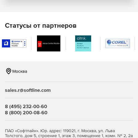
благодаря антивирусной защите на уровне прокси-
сервера. TrustPort Security Elements Premium
обеспечивает сканирование всего почтового и web-
трафика сети, снижая риск вирусной инфекции рабочих
Статусы от партнеров
станций или серверов. Установка, настройка и
обновление программного обеспечения на рабочих
станциях осуществляется с помощью административной
панели с web-интерфейсом. Управление антивирусной
защитой компании доступно из любого места, что
существенно упрощает работу администраторов сети.
Москва
sales.r@softline.com
8 (495) 232-00-60
8 (800) 200-08-60
ПАО «Софтлайн». Юр. адрес: 119021, г. Москва, ул. Льва
Толстого, дом 5, строение 1, этаж 3, помещение 1, комн. № 2, 2а