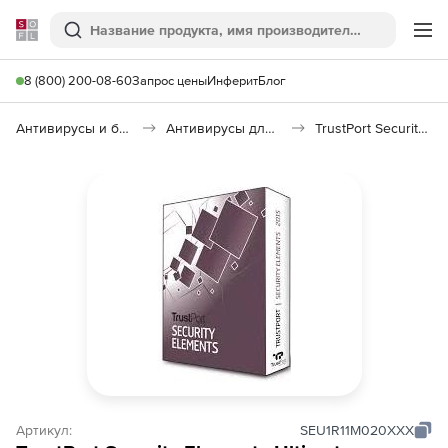
Softline
Поиск
Ме
8 (800) 200-08-60
Запрос цены
Инферит
Блог
Антивирусы и безопасность
Антивирусы для организаций
TrustPort Security Elements Ultimate
Артикул:
SEU1R11M020XXX