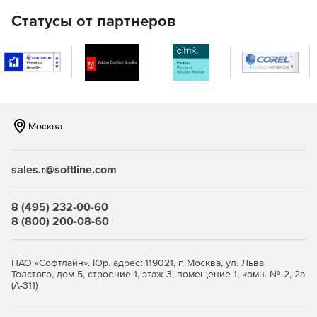
нагрузки на почтовые серверы благодаря фильтрации
Статусы от партнеров
трафика до загрузки сообщений.
Мониторинг запуска и блокировка заданных
категорий web-сайтов для оптимизации
использования интернет-соединения сотрудниками.
Защита рабочих станций с помощью фильтрации
электронной почты и web-трафика через межсетевой
Москва
экран.
2 типа шифрования данных: шифрование архивов или
sales.r@softline.com
жестких дисков.
8 (495) 232-00-60
Централизованное управление.
8 (800) 200-08-60
ПАО «Софтлайн». Юр. адрес: 119021, г. Москва, ул. Льва
Толстого, дом 5, строение 1, этаж 3, помещение 1, комн. № 2, 2а
(А-311)