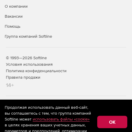
О компании
Вакансии
Помощь
Группа компаний Softline
© 1993—2026 Softline
Условия использования
Политика конфиденциальности
Правила продажи
14+
На информационном ресурсе store.softline.ru применяются
Продолжая использовать данный веб-сайт,
рекомендательные технологии
(информационные технологии
вы соглашаетесь с тем, что группа компаний
предоставления информации на основе сбора,
Softline может
использовать файлы «cookie»
систематизации и анализа сведений, относящихся к
OK
в целях хранения ваших учетных данных,
предпочтениям пользователей сети «Интернет»,
находящихся на территории Российской Федерации)
параметров и предпочтений, оптимизации