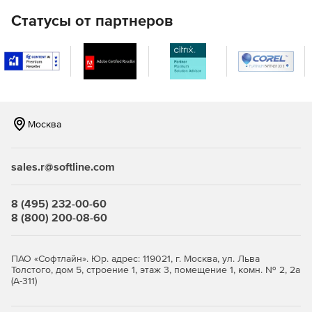
нагрузки на почтовые серверы благодаря фильтрации
Статусы от партнеров
трафика до загрузки сообщений.
Мониторинг запуска и блокировка заданных
категорий web-сайтов для оптимизации
использования интернет-соединения сотрудниками.
Защита рабочих станций с помощью фильтрации
электронной почты и web-трафика через межсетевой
Москва
экран.
2 типа шифрования данных: шифрование архивов или
sales.r@softline.com
жестких дисков.
8 (495) 232-00-60
Централизованное управление.
8 (800) 200-08-60
ПАО «Софтлайн». Юр. адрес: 119021, г. Москва, ул. Льва
Толстого, дом 5, строение 1, этаж 3, помещение 1, комн. № 2, 2а
(А-311)