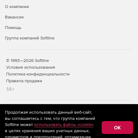
О компании
Вакансии
Помощь
Группа компаний Softline
© 1993—2026 Softline
Условия использования
Политика конфиденциальности
Правила продажи
14+
На информационном ресурсе store.softline.ru применяются
Продолжая использовать данный веб-сайт,
рекомендательные технологии
(информационные технологии
вы соглашаетесь с тем, что группа компаний
предоставления информации на основе сбора,
Softline может
использовать файлы «cookie»
систематизации и анализа сведений, относящихся к
OK
в целях хранения ваших учетных данных,
предпочтениям пользователей сети «Интернет»,
находящихся на территории Российской Федерации)
параметров и предпочтений, оптимизации