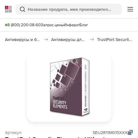
Softline
Поиск
Ме
8 (800) 200-08-60
Запрос цены
Инферит
Блог
Антивирусы и безопасность
Антивирусы для организаций
TrustPort Security Elements Ultimate
Артикул:
SEU2R11M015XXX