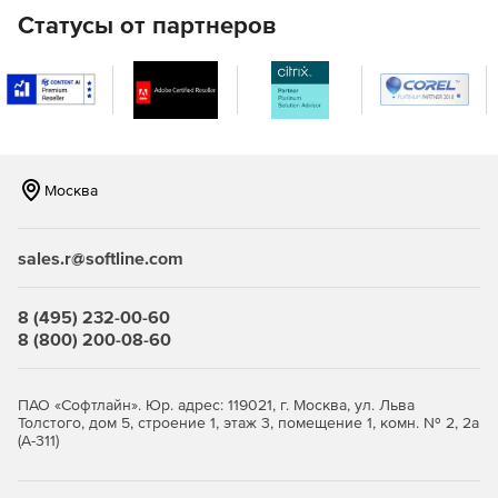
смартфонов и планшетов.
Статусы от партнеров
API синхронизация online с программами. Полная
интеграция расчета KPI и зарплаты с бухгалтерией,
CRM и другими учетными системами.
Быстрые KPI-расчеты и KPI-отчеты за любые периоды.
Мощный и быстрый язык программирования.
Москва
sales.r@softline.com
8 (495) 232-00-60
8 (800) 200-08-60
ПАО «Софтлайн». Юр. адрес: 119021, г. Москва, ул. Льва
Толстого, дом 5, строение 1, этаж 3, помещение 1, комн. № 2, 2а
(А-311)