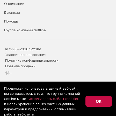
О компании
Вакансии
Помощь
Группа компаний Softline
© 1993—2026 Softline
Условия использования
Политика конфиденциальности
Правила продажи
14+
Продолжая использовать данный веб-сайт,
На информационном ресурсе store.softline.ru применяются
вы соглашаетесь с тем, что группа компаний
рекомендательные технологии
(информационные технологии
Softline может
использовать файлы «cookie»
предоставления информации на основе сбора,
OK
в целях хранения ваших учетных данных,
систематизации и анализа сведений, относящихся к
предпочтениям пользователей сети «Интернет»,
параметров и предпочтений, оптимизации
находящихся на территории Российской Федерации)
работы веб-сайта.