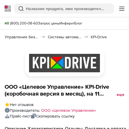
Softline
Поиск
Ме
8 (800) 200-08-60
Запрос цены
Инферит
Блог
Управление бизнесом, CRM/ERP
Системы автоматизации
KPI-Drive
ООО «Целевое Управление» KPI-Drive
(коробочная версия в месяц), на 11
еще
сотрудников
Нет отзывов
Производитель:
ООО «Целевое Управление»
Прайс-лист
Скопировать ссылку
Описание
Характеристики
Отзывы
Доставка и оплата