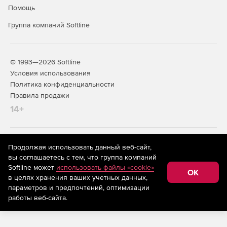
Помощь
Группа компаний Softline
© 1993—2026 Softline
Условия использования
Политика конфиденциальности
Правила продажи
14+
На информационном ресурсе store.softline.ru применяются
Продолжая использовать данный веб-сайт,
рекомендательные технологии
(информационные технологии
вы соглашаетесь с тем, что группа компаний
предоставления информации на основе сбора,
Softline может
использовать файлы «cookie»
систематизации и анализа сведений, относящихся к
OK
в целях хранения ваших учетных данных,
предпочтениям пользователей сети «Интернет»,
находящихся на территории Российской Федерации)
параметров и предпочтений, оптимизации
работы веб-сайта.