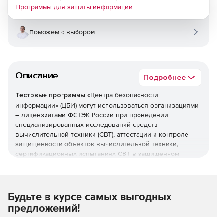
Программы для защиты информации
Поможем с выбором
Описание
Подробнее
Тестовые программы
«Центра безопасности
информации» (ЦБИ) могут использоваться организациями
– лицензиатами ФСТЭК России при проведении
специализированных исследований средств
вычислительной техники (СВТ), аттестации и контроле
защищенности объектов вычислительной техники,
сертификационных испытаниях СВТ в защищенном
исполнении.
Тестовые программы позволяют проводить проверки
следующих систем:
Будьте в курсе самых выгодных
предложений!
Видеосистемы DVI.