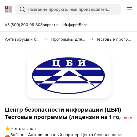
Softline
Поиск
Ме
8 (800) 200-08-60
Запрос цены
Инферит
Блог
Антивирусы и безопасность
Программы для защиты информации
Тестовые программы «Центра безопасности информации» (ЦБИ)
Центр безопасности информации (ЦБИ)
Тестовые программы (лицензия на 1 год),
еще
Тест СD-DVD/RW приводов USB
Нет отзывов
Softline - Авторизованный партнер Центр безопасности