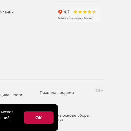
омпаний
14+
Правила продажи
циальности
e может
редоставления информации на основе сбора,
OK
ений,
рритории Российской Федерации)