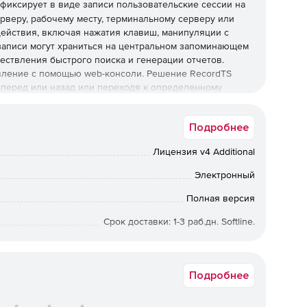
фиксирует в виде записи пользовательские сессии на
рверу, рабочему месту, терминальному серверу или
 действия, включая нажатия клавиш, манипуляции с
 записи могут храниться на центральном запоминающем
ществления быстрого поиска и генерации отчетов.
вление с помощью web-консоли. Решение RecordTS
вперед или назад или переходя к определенному
dTS обеспечивает интеграцию в существующие
опасности или другие программы, требующие записи
Подробнее
ту файлов и программ, своевременный мониторинг
бильность и безопасность работы сети. Решение
Лицензия v4 Additional
го журнала или миграции процедур для использования
Электронный
Полная версия
Срок доставки: 1-3 раб.дн. Softline.
RTS4P-CCU25
Подробнее
ware, VNC.