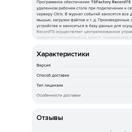
Программное обеспечение
TSFactory RecordTS
удаленном рабочем столе при подключении к се
серверу Citrix. В журнал событий заносятся все
мышью, загрузки файлов и т. д. Произведенные
устройстве и заноситься в базу данных для осу
RecordTS осуществляет централизованное упра
позволяет просматривать записи, перематывая 
моменту в видео.Программный интерфейс Recor
программы call-центров, мониторы сетевой без
Характеристики
сессий. RecordTS обеспечивает надежную защи
любой активности в сети, и, как следствие, ста
Версия
осуществляет резервное копирование системно
в будущем.
Способ доставки
Основные возможности:
Тип лицензии
Особенности доставки
Мониторинг управления сервером.
Артикул
Запись RDP и трафика Citrix ICA.
Отзывы
Поддержка терминального сервера, Citrix, VM