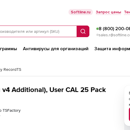
Softline.ru
Запрос цены
Те
8 (800) 200-0
Поиск
sales.r@softline.
ограммы
Антивирусы для организаций
Защита информ
ry RecordTS
v4 Additional), User CAL 25 Pack
р TSFactory
у