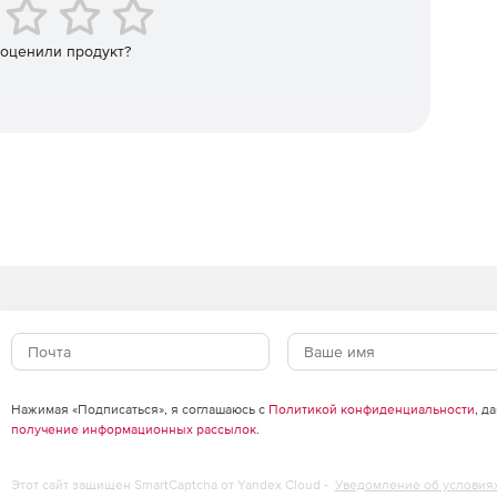
.
 оценили продукт?
файлы сжимаются.
нешней памяти.
ых и их взлома.
ерверов.
(Sarbanes Oxley).
Нажимая «Подписаться», я соглашаюсь с
Политикой конфиденциальности
, д
получение информационных рассылок
.
рии безопасности (HIPAA).
Этот сайт защищен SmartCaptcha от Yandex Cloud -
Уведомление об условия
пользователей.