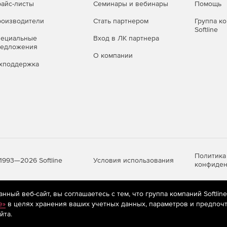
айс-листы
Семинары и вебинары
Помощь
оизводители
Стать партнером
Группа к
Softline
пециальные
Вход в ЛК партнера
редложения
О компании
хподдержка
Политика
Условия использования
1993—2026 Softline
конфиден
ный веб-сайт, вы соглашаетесь с тем, что группа компаний Softlin
яются
рекомендательные технологии
(информационные технологии п
e»
в целях хранения ваших учетных данных, параметров и предпочт
предпочтениям пользователей сети «Интернет», находящихся на те
йта.