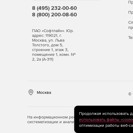
Пр
8 (495) 232-00-60
Пр
8 (800) 200-08-60
С
п
ПАО «Софтлайн». Юр.
адрес: 119021, г.
Те
Москва, ул. Льва
Толстого, дом 5,
строение 1, этаж 3,
помещение 1, комн. №
2, 2а (А-311)
Москва
© 
Продолжая использовать дан
На информационном ресурсе store.softline.ru примен
использовать файлы «cooki
систематизации и анализа сведений, относящихся к 
оптимизации работы веб-са