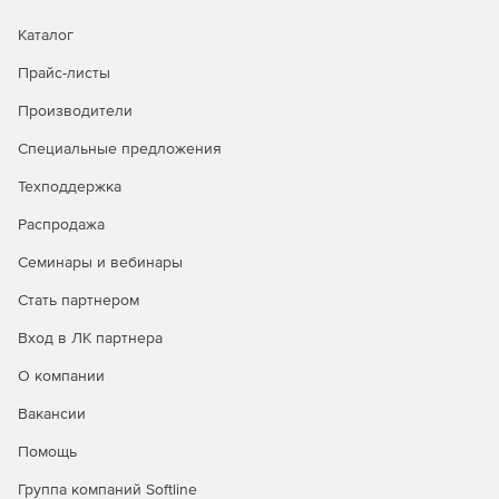
Запись удаленного соединения на протяжении
Каталог
нескольких часов.
Прайс-листы
Мониторинг консультантов и удаленных
Производители
администраторов сервера.
Специальные предложения
Управление отчетами по специальному доступу к
программе.
Техподдержка
Проверка на соответствие правовым и судебно-
Распродажа
медицинским стандартам.
Семинары и вебинары
Стать партнером
Вход в ЛК партнера
О компании
Вакансии
Помощь
Группа компаний Softline