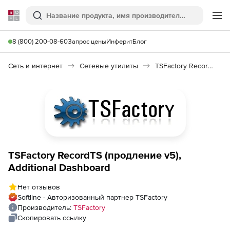
Softline
Поиск
Ме
8 (800) 200-08-60
Запрос цены
Инферит
Блог
Сеть и интернет
Сетевые утилиты
TSFactory RecordTS
TSFactory RecordTS (продление v5),
Additional Dashboard
Нет отзывов
Softline - Авторизованный партнер TSFactory
Производитель:
TSFactory
Скопировать ссылку