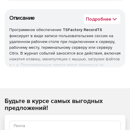
Описание
Подробнее
Программное обеспечение
TSFactory RecordTS
фиксирует в виде записи пользовательские сессии на
удаленном рабочем столе при подключении к серверу,
рабочему месту, терминальному серверу или серверу
Citrix. В журнал событий заносятся все действия, включая
нажатия клавиш, манипуляции с мышью, загрузки файлов
и т. д. Произведенные записи могут храниться на
центральном запоминающем устройстве и заноситься в
базу данных для осуществления быстрого поиска и
генерации отчетов. RecordTS осуществляет
централизованное управление с помощью web-консоли.
Решение RecordTS позволяет просматривать записи,
Будьте в курсе самых выгодных
перематывая вперед или назад или переходя к
определенному моменту в видео.Программный
предложений!
интерфейс RecordTS обеспечивает интеграцию в
существующие программы call-центров, мониторы
сетевой безопасности или другие программы, требующие
записи сессий. RecordTS обеспечивает надежную защиту