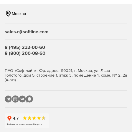
сжимаются.
Москва
Файлы могут храниться во внутренней или внешней
памяти.
sales.r@softline.com
Предотвращение потери корпоративных данных и их
взлома.
8 (495) 232-00-60
Программа может быть настроена для 1000 серверов.
8 (800) 200-08-60
Удаленная запись пользовательских сессий.
ПАО «Софтлайн». Юр. адрес: 119021, г. Москва, ул. Льва
Запись работы call-центра.
Толстого, дом 5, строение 1, этаж 3, помещение 1, комн. № 2, 2а
(А-311)
Аудит безопасности финансовых организаций
(Sarbanes Oxley).
Проверка на соответствие стандартам индустрии
безопасности (HIPAA).
Мониторинг и аудит основной деятельности
пользователей.