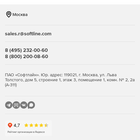
сжимаются.
Москва
Файлы могут храниться во внутренней или внешней
памяти.
sales.r@softline.com
Предотвращение потери корпоративных данных и их
взлома.
8 (495) 232-00-60
Программа может быть настроена для 1000 серверов.
8 (800) 200-08-60
Удаленная запись пользовательских сессий.
ПАО «Софтлайн». Юр. адрес: 119021, г. Москва, ул. Льва
Запись работы call-центра.
Толстого, дом 5, строение 1, этаж 3, помещение 1, комн. № 2, 2а
(А-311)
Аудит безопасности финансовых организаций
(Sarbanes Oxley).
Проверка на соответствие стандартам индустрии
безопасности (HIPAA).
Мониторинг и аудит основной деятельности
пользователей.