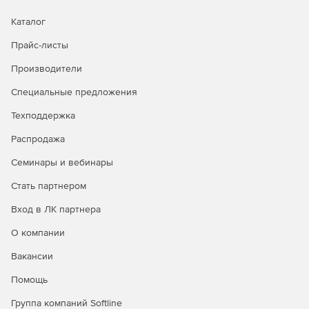
Запись удаленного соединения на протяжении
Каталог
нескольких часов.
Прайс-листы
Мониторинг консультантов и удаленных
Производители
администраторов сервера.
Специальные предложения
Управление отчетами по специальному доступу к
программе.
Техподдержка
Проверка на соответствие правовым и судебно-
Распродажа
медицинским стандартам.
Семинары и вебинары
Стать партнером
Вход в ЛК партнера
О компании
Вакансии
Помощь
Группа компаний Softline