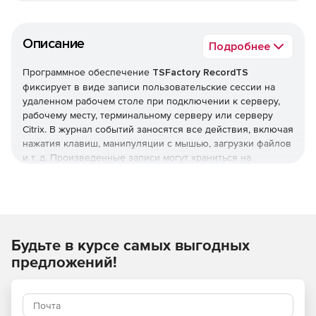
Описание
Подробнее
Программное обеспечение
TSFactory RecordTS
фиксирует в виде записи пользовательские сессии на
удаленном рабочем столе при подключении к серверу,
рабочему месту, терминальному серверу или серверу
Citrix. В журнал событий заносятся все действия, включая
нажатия клавиш, манипуляции с мышью, загрузки файлов
и т. д. Произведенные записи могут храниться на
центральном запоминающем устройстве и заноситься в
базу данных для осуществления быстрого поиска и
генерации отчетов. RecordTS осуществляет
централизованное управление с помощью web-консоли.
Решение RecordTS позволяет просматривать записи,
Будьте в курсе самых выгодных
перематывая вперед или назад или переходя к
определенному моменту в видео.Программный
предложений!
интерфейс RecordTS обеспечивает интеграцию в
существующие программы call-центров, мониторы
сетевой безопасности или другие программы, требующие
записи сессий. RecordTS обеспечивает надежную защиту