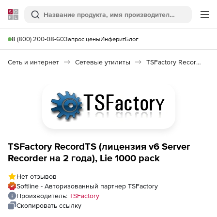
Softline
Поиск
Ме
8 (800) 200-08-60
Запрос цены
Инферит
Блог
Сеть и интернет
Сетевые утилиты
TSFactory RecordTS
TSFactory RecordTS (лицензия v6 Server
Recorder на 2 года), Lie 1000 pack
Нет отзывов
Softline - Авторизованный партнер TSFactory
Производитель:
TSFactory
Скопировать ссылку