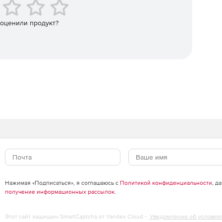
.
 оценили продукт?
файлы сжимаются.
нешней памяти.
ых и их взлома.
ерверов.
(Sarbanes Oxley).
Нажимая «Подписаться», я соглашаюсь с
Политикой конфиденциальности
, д
получение информационных рассылок
.
рии безопасности (HIPAA).
Этот сайт защищен SmartCaptcha от Yandex Cloud -
Уведомление об условия
пользователей.