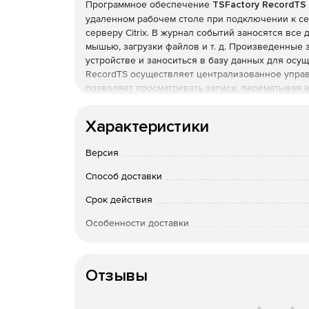
Программное обеспечение
TSFactory RecordTS
удаленном рабочем столе при подключении к се
серверу Citrix. В журнал событий заносятся все
мышью, загрузки файлов и т. д. Произведенные
устройстве и заноситься в базу данных для осу
RecordTS осуществляет централизованное упра
позволяет просматривать записи, перематывая 
моменту в видео.Программный интерфейс Recor
программы call-центров, мониторы сетевой без
Характеристики
сессий. RecordTS обеспечивает надежную защи
любой активности в сети, и, как следствие, ста
Версия
осуществляет резервное копирование системно
в будущем.
Способ доставки
Основные возможности:
Срок действия
Особенности доставки
Мониторинг управления сервером.
Артикул
Запись RDP и трафика Citrix ICA.
Отзывы
Поддержка терминального сервера, Citrix, VM