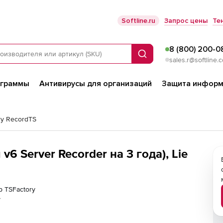
Softline.ru
Запрос цены
Те
8 (800) 200-0
Поиск
sales.r@softline.
ограммы
Антивирусы для организаций
Защита информ
ry RecordTS
v6 Server Recorder на 3 года), Lie
р TSFactory
у