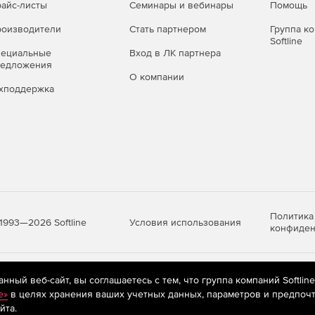
айс-листы
Семинары и вебинары
Помощь
оизводители
Стать партнером
Группа к
Softline
пециальные
Вход в ЛК партнера
редложения
О компании
хподдержка
Политика
Условия использования
1993—2026 Softline
конфиден
яются
рекомендательные технологии
(информационные технологии п
ный веб-сайт, вы соглашаетесь с тем, что группа компаний Softlin
предпочтениям пользователей сети «Интернет», находящихся на те
e»
в целях хранения ваших учетных данных, параметров и предпочт
йта.