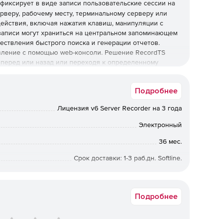
фиксирует в виде записи пользовательские сессии на
рверу, рабочему месту, терминальному серверу или
 действия, включая нажатия клавиш, манипуляции с
 записи могут храниться на центральном запоминающем
ществления быстрого поиска и генерации отчетов.
вление с помощью web-консоли. Решение RecordTS
вперед или назад или переходя к определенному
dTS обеспечивает интеграцию в существующие
опасности или другие программы, требующие записи
Подробнее
ту файлов и программ, своевременный мониторинг
бильность и безопасность работы сети. Решение
Лицензия v6 Server Recorder на 3 года
го журнала или миграции процедур для использования
Электронный
36 мес.
Срок доставки: 1-3 раб.дн. Softline.
RTV6-REC5
Подробнее
ware, VNC.