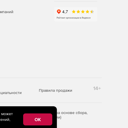
омпаний
14+
Правила продажи
циальности
редоставления информации на основе сбора,
e может
рритории Российской Федерации)
OK
ений,