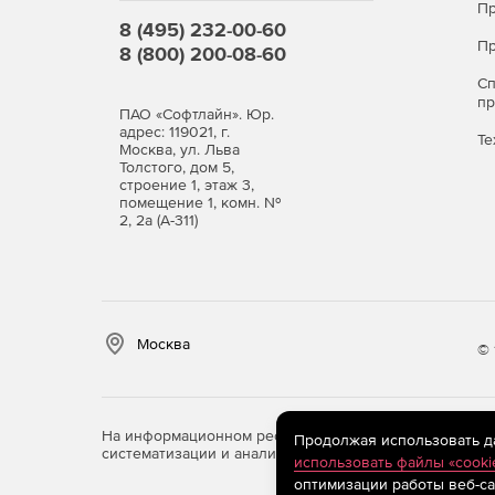
Пр
8 (495) 232-00-60
Пр
8 (800) 200-08-60
С
п
ПАО «Софтлайн». Юр.
адрес: 119021, г.
Те
Москва, ул. Льва
Толстого, дом 5,
строение 1, этаж 3,
помещение 1, комн. №
2, 2а (А-311)
Москва
© 
На информационном ресурсе store.softline.ru примен
Продолжая использовать дан
систематизации и анализа сведений, относящихся к 
использовать файлы «cooki
оптимизации работы веб-са