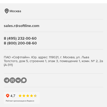
сжимаются.
Москва
Файлы могут храниться во внутренней или внешней
памяти.
sales.r@softline.com
Предотвращение потери корпоративных данных и их
взлома.
8 (495) 232-00-60
Программа может быть настроена для 1000 серверов.
8 (800) 200-08-60
Удаленная запись пользовательских сессий.
ПАО «Софтлайн». Юр. адрес: 119021, г. Москва, ул. Льва
Запись работы call-центра.
Толстого, дом 5, строение 1, этаж 3, помещение 1, комн. № 2, 2а
(А-311)
Аудит безопасности финансовых организаций
(Sarbanes Oxley).
Проверка на соответствие стандартам индустрии
безопасности (HIPAA).
Мониторинг и аудит основной деятельности
пользователей.