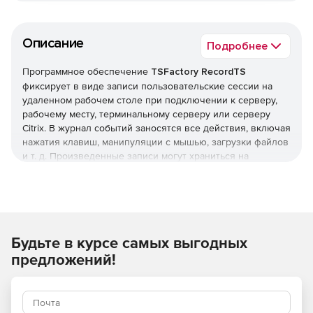
Описание
Подробнее
Программное обеспечение
TSFactory RecordTS
фиксирует в виде записи пользовательские сессии на
удаленном рабочем столе при подключении к серверу,
рабочему месту, терминальному серверу или серверу
Citrix. В журнал событий заносятся все действия, включая
нажатия клавиш, манипуляции с мышью, загрузки файлов
и т. д. Произведенные записи могут храниться на
центральном запоминающем устройстве и заноситься в
базу данных для осуществления быстрого поиска и
генерации отчетов. RecordTS осуществляет
централизованное управление с помощью web-консоли.
Решение RecordTS позволяет просматривать записи,
Будьте в курсе самых выгодных
перематывая вперед или назад или переходя к
определенному моменту в видео.Программный
предложений!
интерфейс RecordTS обеспечивает интеграцию в
существующие программы call-центров, мониторы
сетевой безопасности или другие программы, требующие
записи сессий. RecordTS обеспечивает надежную защиту