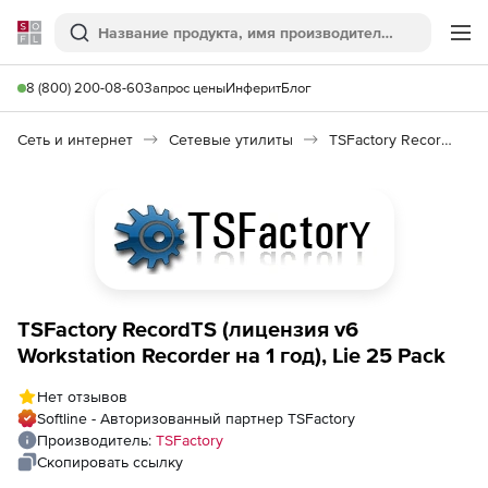
Softline
Поиск
Ме
8 (800) 200-08-60
Запрос цены
Инферит
Блог
Сеть и интернет
Сетевые утилиты
TSFactory RecordTS
TSFactory RecordTS (лицензия v6
Workstation Recorder на 1 год), Lie 25 Pack
Нет отзывов
Softline - Авторизованный партнер TSFactory
Производитель:
TSFactory
Скопировать ссылку