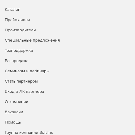
Запись удаленного соединения на протяжении
Каталог
нескольких часов.
Прайс-листы
Мониторинг консультантов и удаленных
Производители
администраторов сервера.
Специальные предложения
Управление отчетами по специальному доступу к
программе.
Техподдержка
Проверка на соответствие правовым и судебно-
Распродажа
медицинским стандартам.
Семинары и вебинары
Стать партнером
Вход в ЛК партнера
О компании
Вакансии
Помощь
Группа компаний Softline