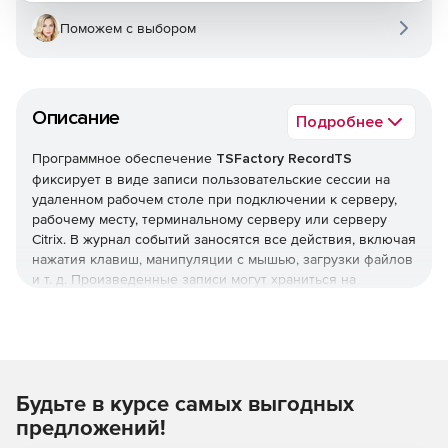
Поможем с выбором
Описание
Подробнее
Программное обеспечение
TSFactory RecordTS
фиксирует в виде записи пользовательские сессии на
удаленном рабочем столе при подключении к серверу,
рабочему месту, терминальному серверу или серверу
Citrix. В журнал событий заносятся все действия, включая
нажатия клавиш, манипуляции с мышью, загрузки файлов
и т. д. Произведенные записи могут храниться на
центральном запоминающем устройстве и заноситься в
базу данных для осуществления быстрого поиска и
генерации отчетов. RecordTS осуществляет
централизованное управление с помощью web-консоли.
Решение RecordTS позволяет просматривать записи,
Будьте в курсе самых выгодных
перематывая вперед или назад или переходя к
определенному моменту в видео.Программный
предложений!
интерфейс RecordTS обеспечивает интеграцию в