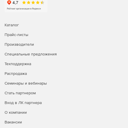
Мониторинг и аудит основной деятельности
пользователей.
Запись удаленного соединения на протяжении
Каталог
нескольких часов.
Прайс-листы
Мониторинг консультантов и удаленных
Производители
администраторов сервера.
Специальные предложения
Управление отчетами по специальному доступу к
программе.
Техподдержка
Проверка на соответствие правовым и судебно-
Распродажа
медицинским стандартам.
Семинары и вебинары
Стать партнером
Вход в ЛК партнера
О компании
Вакансии