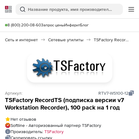
Softline
Поиск
Ме
8 (800) 200-08-60
Запрос цены
Инферит
Блог
Сеть и интернет
Сетевые утилиты
TSFactory RecordTS
Артикул:
RTV7-WS100-12
TSFactory RecordTS (подписка версии v7
Workstation Recorder), 100 pack на 1 год
Нет отзывов
Softline - Авторизованный партнер TSFactory
Производитель:
TSFactory
Скопировать ссылку