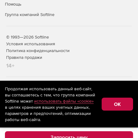
Помощь
Группа компаний Softline
© 1993—2026 Softline
Условия использования
Политика конфиденциальности
Правила продажи
14+
На информационном ресурсе store.softline.ru применяются
Продолжая использовать данный веб-сайт,
рекомендательные технологии
(информационные технологии
вы соглашаетесь с тем, что группа компаний
предоставления информации на основе сбора,
Softline может
использовать файлы «cookie»
систематизации и анализа сведений, относящихся к
OK
в целях хранения ваших учетных данных,
предпочтениям пользователей сети «Интернет»,
находящихся на территории Российской Федерации)
параметров и предпочтений, оптимизации
работы веб-сайта.
Запросить цену