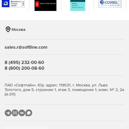
Видео файлы имеют цифровую подпись.
Для удобства хранения и воспроизведения файлы
сжимаются.
Москва
Файлы могут храниться во внутренней или внешней
памяти.
sales.r@softline.com
Предотвращение потери корпоративных данных и их
взлома.
8 (495) 232-00-60
Программа может быть настроена для 1000 серверов.
8 (800) 200-08-60
Удаленная запись пользовательских сессий.
ПАО «Софтлайн». Юр. адрес: 119021, г. Москва, ул. Льва
Запись работы call-центра.
Толстого, дом 5, строение 1, этаж 3, помещение 1, комн. № 2, 2а
(А-311)
Аудит безопасности финансовых организаций
(Sarbanes Oxley).
Проверка на соответствие стандартам индустрии
безопасности (HIPAA).