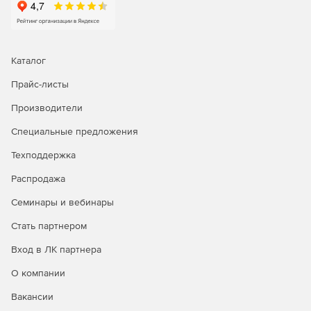
Мониторинг и аудит основной деятельности
пользователей.
Запись удаленного соединения на протяжении
Каталог
нескольких часов.
Прайс-листы
Мониторинг консультантов и удаленных
Производители
администраторов сервера.
Специальные предложения
Управление отчетами по специальному доступу к
программе.
Техподдержка
Проверка на соответствие правовым и судебно-
Распродажа
медицинским стандартам.
Семинары и вебинары
Стать партнером
Вход в ЛК партнера
О компании
Вакансии