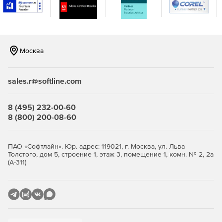
Видео файлы имеют цифровую подпись.
Для удобства хранения и воспроизведения файлы
сжимаются.
Москва
Файлы могут храниться во внутренней или внешней
памяти.
sales.r@softline.com
Предотвращение потери корпоративных данных и их
взлома.
8 (495) 232-00-60
Программа может быть настроена для 1000 серверов.
8 (800) 200-08-60
Удаленная запись пользовательских сессий.
ПАО «Софтлайн». Юр. адрес: 119021, г. Москва, ул. Льва
Запись работы call-центра.
Толстого, дом 5, строение 1, этаж 3, помещение 1, комн. № 2, 2а
(А-311)
Аудит безопасности финансовых организаций
(Sarbanes Oxley).
Проверка на соответствие стандартам индустрии
безопасности (HIPAA).