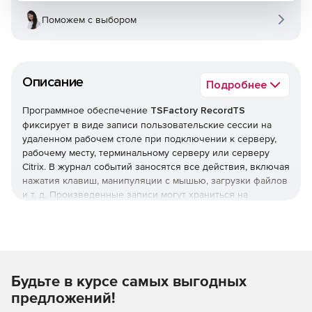
Поможем с выбором
Описание
Подробнее
Программное обеспечение
TSFactory RecordTS
фиксирует в виде записи пользовательские сессии на
удаленном рабочем столе при подключении к серверу,
рабочему месту, терминальному серверу или серверу
Citrix. В журнал событий заносятся все действия, включая
нажатия клавиш, манипуляции с мышью, загрузки файлов
и т. д. Произведенные записи могут храниться на
центральном запоминающем устройстве и заноситься в
базу данных для осуществления быстрого поиска и
генерации отчетов. RecordTS осуществляет
централизованное управление с помощью web-консоли.
Решение RecordTS позволяет просматривать записи,
Будьте в курсе самых выгодных
перематывая вперед или назад или переходя к
определенному моменту в видео.Программный
предложений!
интерфейс RecordTS обеспечивает интеграцию в