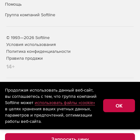
Помощь
Группа компаний Softline
© 1993—2026 Softline
Условия использования
Политика конфиденциальности
Правила продажи
14+
На информационном ресурсе store.softline.ru применяются
Продолжая использовать данный веб-сайт,
рекомендательные технологии
(информационные технологии
вы соглашаетесь с тем, что группа компаний
предоставления информации на основе сбора,
Softline может
использовать файлы «cookie»
систематизации и анализа сведений, относящихся к
OK
в целях хранения ваших учетных данных,
предпочтениям пользователей сети «Интернет»,
находящихся на территории Российской Федерации)
параметров и предпочтений, оптимизации
работы веб-сайта.
Запросить цену