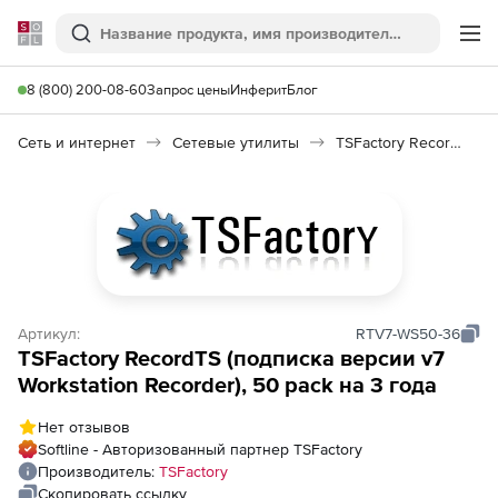
Softline
Поиск
Ме
8 (800) 200-08-60
Запрос цены
Инферит
Блог
Сеть и интернет
Сетевые утилиты
TSFactory RecordTS
Артикул:
RTV7-WS50-36
TSFactory RecordTS (подписка версии v7
Workstation Recorder), 50 pack на 3 года
Нет отзывов
Softline - Авторизованный партнер TSFactory
Производитель:
TSFactory
Скопировать ссылку