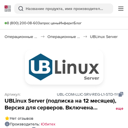
Softline
Поиск
Ме
8 (800) 200-08-60
Запрос цены
Инферит
Блог
Операционные системы
Операционные системы Linux & Unix
UBLinux Server
Артикул:
UBL-COM-LLIC-SRV-REG-L1-STD-1Y
UBLinux Server (подписка на 12 месяцев),
Версия для серверов. Включена
еще
техническая поддержка уровня -
Нет отзывов
стандартный
Производитель:
Юбитех