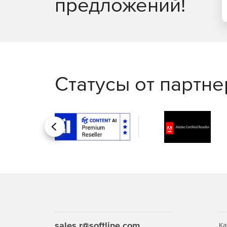
предложений!
Статусы от партн
Назад
sales.r@softline.com
Ка