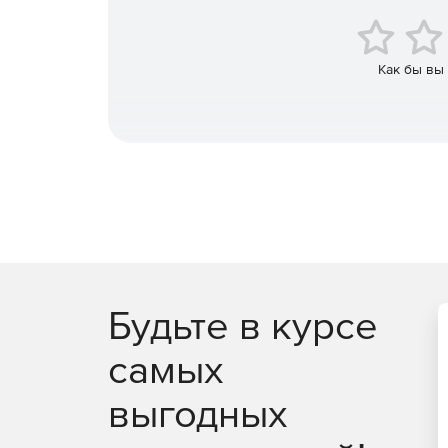
Механизм Worrkflow визуально документируе
Инструмент отладки.
Как бы вы
Будьте в курсе
самых
выгодных