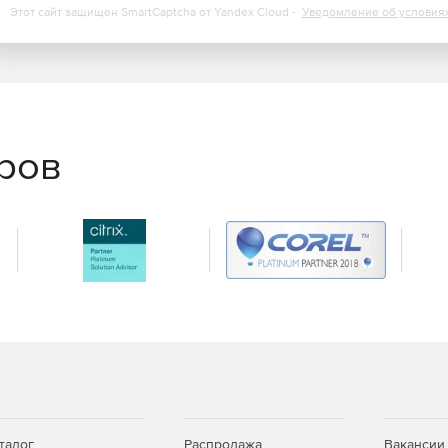
Этот сайт защищен SmartCaptcha от Yandex Cloud -
Уведомление об условия
еров
талог
Распродажа
Вакансии