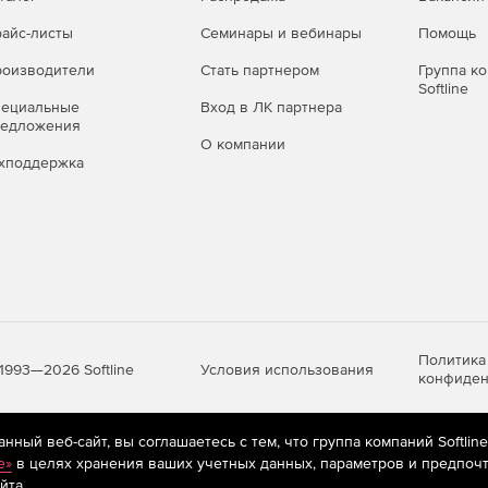
айс-листы
Семинары и вебинары
Помощь
оизводители
Стать партнером
Группа к
Softline
пециальные
Вход в ЛК партнера
редложения
О компании
хподдержка
Политика
Условия использования
1993—2026 Softline
конфиден
ный веб-сайт, вы соглашаетесь с тем, что группа компаний Softlin
яются
рекомендательные технологии
(информационные технологии п
e»
в целях хранения ваших учетных данных, параметров и предпочт
предпочтениям пользователей сети «Интернет», находящихся на те
йта.