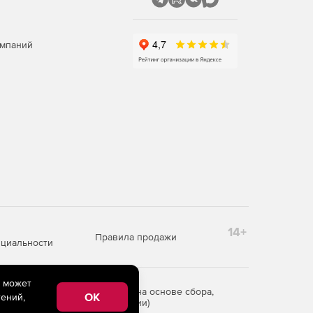
омпаний
14+
Правила продажи
циальности
e может
редоставления информации на основе сбора,
OK
ений,
рритории Российской Федерации)