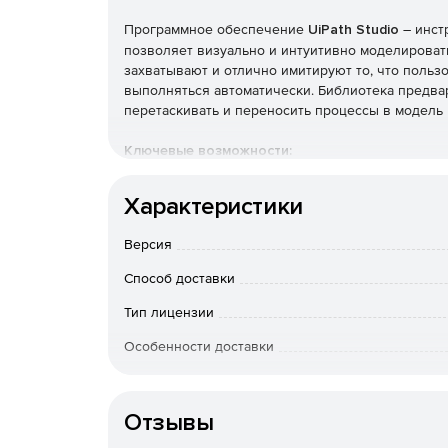
Программное обеспечение
UiPath Studio
– инстр
позволяет визуально и интуитивно моделироват
захватывают и отлично имитируют то, что польз
выполняться автоматически. Библиотека предва
перетаскивать и переносить процессы в модель 
Ключевые возможности:
Интуитивный визуальный мэппинг и платфор
Характеристики
Специализированные регистраторы рабочего
Версия
Citrix и эмуляторов терминала. Упрощает об
более быстрым и точным.
Способ доставки
Тип лицензии
Активация Studio и установка на несколько 
Особенности доставки
Обширная библиотека полготовленных дейст
проверять ошибки.
Отзывы
Централизованная активность.