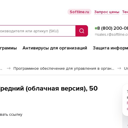
Softline.ru
Запрос цены
Те
8 (800) 200-0
Поиск
sales.r@softline.
ограммы
Антивирусы для организаций
Защита информ
е обеспечение для дистанционного обучения
Программное обеспечение для управления в организации
Un
Средний (облачная версия), 50
вать ссылку