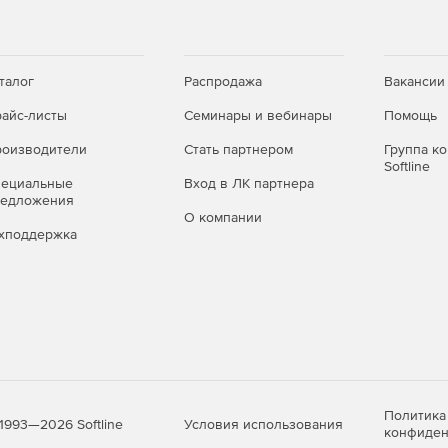
талог
Распродажа
Вакансии
айс-листы
Семинары и вебинары
Помощь
оизводители
Стать партнером
Группа к
Softline
пециальные
Вход в ЛК партнера
редложения
О компании
хподдержка
Политика
Условия использования
1993—2026 Softline
конфиден