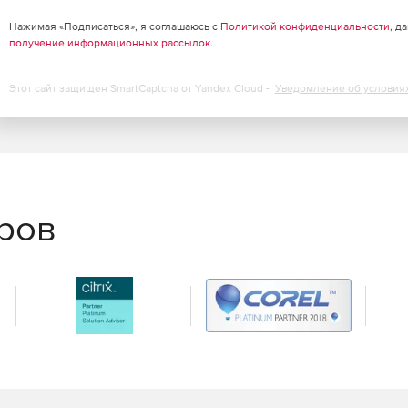
ов.
Нажимая «Подписаться», я соглашаюсь с
Политикой конфиденциальности
, д
получение информационных рассылок
.
рогресса.
Этот сайт защищен SmartCaptcha от Yandex Cloud -
Уведомление об условия
ра.
.
отрудников и групп.
еров
я статистику)