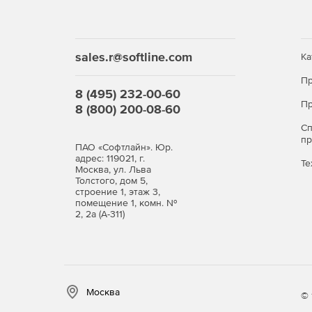
sales.r@softline.com
Ка
Пр
8 (495) 232-00-60
Пр
8 (800) 200-08-60
С
п
ПАО «Софтлайн». Юр.
адрес: 119021, г.
Те
Москва, ул. Льва
Толстого, дом 5,
строение 1, этаж 3,
помещение 1, комн. №
2, 2а (А-311)
Москва
© 