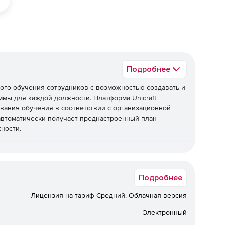
Подробнее
ного обучения сотрудников с возможностью создавать и
мы для каждой должности. Платформа Unicraft
ания обучения в соответствии с организационной
 автоматически получает преднастроенный план
ности.
анизмы мотивации пользователя. Краткосрочная
Подробнее
ла с ежедневными квотами на результаты деятельности,
лгосрочная реализуется в виде индивидуальных планов
Лицензия на тариф Средний. Облачная версия
шрутов для карьерного роста.
Электронный