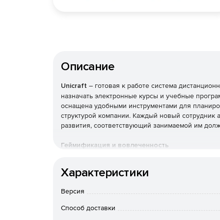
Описание
Unicraft
– готовая к работе система дистанцион
назначать электронные курсы и учебные програм
оснащена удобными инструментами для планиров
структурой компании. Каждый новый сотрудник
развития, соответствующий занимаемой им долж
Геймификация и вовлеченность
На платформе реализованы многочисленные мех
Характеристики
мотивация достигается с помощью рабочего сто
соревнованиями и рейтингами сотрудников. До
Версия
развития, профессиональных компетенций и мар
Способ доставки
Внутреннее наставничество и обмен опытом