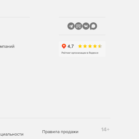
омпаний
14+
Правила продажи
циальности