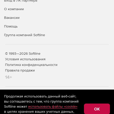
Вход в ЛК партнера
О компании
Вакансии
Помощь
Группа компаний Softline
© 1993—2026 Softline
Условия использования
Политика конфиденциальности
Правила продажи
14+
На информационном ресурсе store.softline.ru применяются
Продолжая использовать данный веб-сайт,
рекомендательные технологии
(информационные технологии
вы соглашаетесь с тем, что группа компаний
предоставления информации на основе сбора,
Softline может
использовать файлы «cookie»
систематизации и анализа сведений, относящихся к
OK
в целях хранения ваших учетных данных,
предпочтениям пользователей сети «Интернет»,