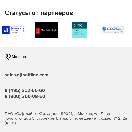
Основные функции:
Статусы от партнеров
Создание/редактирование курсов.
Типы уроков: видео, аудио, текст, импорт файлов
Google Doc,
тесты, задания (открытые вопросы).
Москва
Создание/редактирование планов развития.
Тестирование и аттестация сотрудников (онлайн).
sales.r@softline.com
Импорт пользователей из csv.
8 (495) 232-00-60
Назначение курсов/планов развития на
8 (800) 200-08-60
пользователей.
Создание/редактирование групп и менеджеров.
ПАО «Софтлайн». Юр. адрес: 119021, г. Москва, ул. Льва
Толстого, дом 5, строение 1, этаж 3, помещение 1, комн. № 2, 2а
Управление обучением в рамках групп.
(А-311)