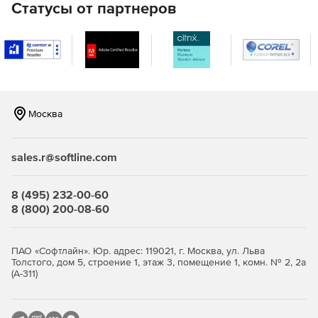
Статусы от партнеров
Мгновенные уведомления на мобильное устройство.
Уведомления о подозрительных изменениях системы и
отправка быстрого ответа в любое время и в любом
месте.
Удаленная работа.
Возможность проверить настройки безопасности
Москва
с мобильного устройства, обеспечивая своевременную
защиту и оптимизацию ПК в офисе.
sales.r@softline.com
Живое общение.
Встроенный обмен мгновенными сообщениями и
8 (495) 232-00-60
снимками экрана делает общение в команде более
8 (800) 200-08-60
быстрым, слаженным и эффективным.
Функциональные возможности 360 Total Security для
ПАО «Софтлайн». Юр. адрес: 119021, г. Москва, ул. Льва
Бизнеса Расширенный:
Толстого, дом 5, строение 1, этаж 3, помещение 1, комн. № 2, 2а
(А-311)
Простое, быстрое и гибкое развертывание.
Интуитивно понятная консоль управления