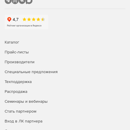
безопасности.
Расширенная защита конфиденциальности.
Отслеживание любых подозрительных изменений в
системе.
Каталог
Облачные системы безопасности и защита в режиме
реального времени.
Прайс-листы
Мощная защита от программ-вымогателей для
Производители
безопасности ваших файлов и проведения платежей.
Специальные предложения
Привилегированная техническая поддержка.
Техподдержка
Полное удаление конфиденциальных данных.
Распродажа
Централизованное управление несколькими
Семинары и вебинары
устройствами.
Стать партнером
Управление с мобильных устройств, мобильные
Вход в ЛК партнера
уведомления.