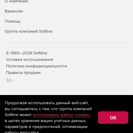
О компании
Мобильный инструмент для удаленной помощи.
Вакансии
Живое общение с мобильных устройств на все
Помощь
устройства.
Группа компаний Softline
© 1993—2026 Softline
Условия использования
Политика конфиденциальности
Правила продажи
14+
На информационном ресурсе store.softline.ru применяются
Продолжая использовать данный веб-сайт,
рекомендательные технологии
(информационные технологии
вы соглашаетесь с тем, что группа компаний
предоставления информации на основе сбора,
Softline может
использовать файлы «cookie»
систематизации и анализа сведений, относящихся к
OK
в целях хранения ваших учетных данных,
предпочтениям пользователей сети «Интернет»,
находящихся на территории Российской Федерации)
параметров и предпочтений, оптимизации
работы веб-сайта.