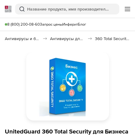
Softline
Поиск
Ме
8 (800) 200-08-60
Запрос цены
Инферит
Блог
Антивирусы и безопасность
Антивирусы для организаций
360 Total Security для Бизнеса Расширенный
UnitedGuard 360 Total Security для Бизнеса