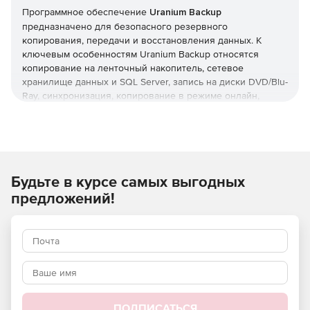
Программное обеспечение
Uranium Backup
предназначено для безопасного резервного
копирования, передачи и восстановления данных. К
ключевым особенностям Uranium Backup относятся
копирование на ленточный накопитель, сетевое
хранилище данных и SQL Server, запись на диски DVD/Blu-
Ray, синхронизация, копирование в режиме онлайн,
копирование баз данных, создание образа диска.
Установка решения является быстрой и надежной, не
требуя изменения существующих конфигураций системы.
Кроме того, программа оптимизирована для наименьшей
нагрузки на ресурсы. Продукт Uranium Backup регулярно
Будьте в курсе самых выгодных
обновляется, и все пользователи получают бесплатные
автоматические обновления, а также полную
предложений!
техническую поддержку по телефону и электронной
почте.
Особенности Uranium Backup:
Копирование на ленточный накопитель – программа
совместима с форматами DAT, DDS, DLT, SDLT, AIT, VXA,
LTO и т. д.; любыми ленточными накопителями (SCSI,
ПОДПИСАТЬСЯ