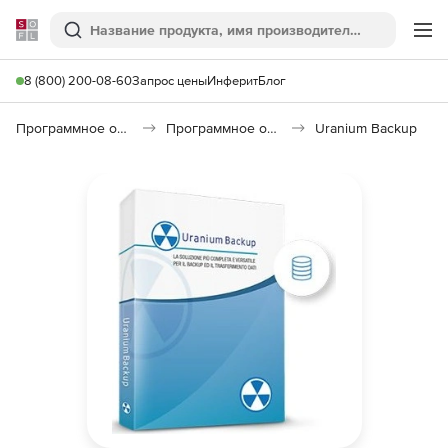
Softline
Поиск
Ме
8 (800) 200-08-60
Запрос цены
Инферит
Блог
Программное обеспечение для работы с файлами и дисками
Программное обеспечение для резервного копирования
Uranium Backup