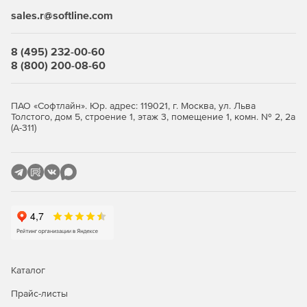
данных и переносить файлы копий на ленточный
sales.r@softline.com
накопитель, DVD, FTP, LAN и т. д.
Копирование в режиме онлайн – отправка файлов
8 (495) 232-00-60
копий на удаленные серверы с помощью протоколов
8 (800) 200-08-60
FTP, FTPS или SFTP с сжатием ZIP и шифрованием.
Пользователи могут также применять эти функции
для автоматического обновления одного или более
ПАО «Софтлайн». Юр. адрес: 119021, г. Москва, ул. Льва
сайтов или загрузки целого сайта.
Толстого, дом 5, строение 1, этаж 3, помещение 1, комн. № 2, 2а
(А-311)
Копирование на диск, сжатие ZIP, синхронизация –
копирование файлов и папок на внешние жесткие
диски USB/Firewire/SATA, NAS-сервер, iOmega REV
Drive, RDX Drive, другие ПК в сети. Предусмотрены
возможности сжатия ZIP, шифрования, удаления
старых файлов и множество других опций.
Планирование автоматического копирования –
возможность планирования копирования на дневной,
часовой, минутной основе. Встроенное расписание и
Каталог
работа в фоновом режиме (в качестве службы).
Прайс-листы
Генерация уведомлений – автоматическая отправка