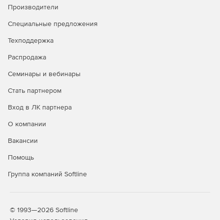
Производители
отчетов по электронной почте на один и более адрес.
Специальные предложения
Версии Uranium Backup:
Техподдержка
Base
– позволяет создавать полные образы дисков
Распродажа
(аварийное восстановление: Vista, 7, 2008/R2),
создавать файлы размером более 4 Гб, запускаться в
Семинары и вебинары
режиме службы, проводить синхронизацию с
удалением файлов и выполнять автоматическое
Стать партнером
обновление Uranium Backup.
Вход в ЛК партнера
Pro Tape
– обладает всеми функциями версии Base,
О компании
плюс дает возможность выполнять резервное
копирование на ленточный накопитель.
Вакансии
Помощь
Pro Burn
– обладает всеми функциями версии Base,
плюс дает возможность выполнять резервное
Группа компаний Softline
копирование посредством записи на CD/DVD/HD-DVD
и Blu-Ray.
Pro SQL
– обладает всеми функциями версии Base,
© 1993—2026 Softline
плюс дает возможность выполнять резервное