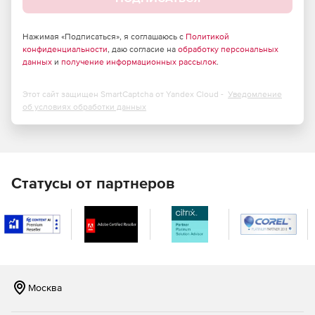
IDE, USB, SAS и т. д.).
Аварийное восстановление (копирование образа
Нажимая «Подписаться», я соглашаюсь с
Политикой
конфиденциальности
диска и восстановление Bare Metal) – возможность
, даю согласие на
обработку персональных
данных
и
получение информационных рассылок
.
выполнения полных образов системного диска для
восстановления оперативной системы и всех
конфигураций. Опция доступна для Vista, Server 2008
Этот сайт защищен SmartCaptcha от Yandex Cloud -
Уведомление
и Windows 7.
об условиях обработки данных
Запись на CD/DVD/HD-DVD/Blu-Ray – копирование на
любой тип оптического диска (CD-R/RW, DVD-R/RW,
DVD+R/RW, BD-R/RE, HD-DVD-R/RW и DVD-RAM),
включая современные высокоемкие двухслойные
Статусы от партнеров
диски DVD+R, DVD-R, Blu-Ray и HD-DVD. Более того,
можно создавать мультисессионные диски и файлы
ISO.
Восстановление и копирование баз данных сервера
SQL – копирование баз данных сервера Microsoft SQL
(включая Express Edition) с интегрированным сжатием
Москва
ZIP. Позволяет планировать копирование/
восстановление неограниченного количества баз