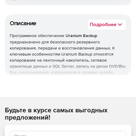
Описание
Подробнее
Программное обеспечение
Uranium Backup
предназначено для безопасного резервного
копирования, передачи и восстановления данных. К
ключевым особенностям Uranium Backup относятся
копирование на ленточный накопитель, сетевое
хранилище данных и SQL Server, запись на диски DVD/Blu-
Ray, синхронизация, копирование в режиме онлайн,
копирование баз данных, создание образа диска.
Установка решения является быстрой и надежной, не
требуя изменения существующих конфигураций системы.
Кроме того, программа оптимизирована для наименьшей
нагрузки на ресурсы. Продукт Uranium Backup регулярно
Будьте в курсе самых выгодных
обновляется, и все пользователи получают бесплатные
автоматические обновления, а также полную
предложений!
техническую поддержку по телефону и электронной
почте.