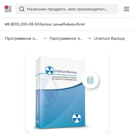
Softline
Поиск
Ме
8 (800) 200-08-60
Запрос цены
Инферит
Блог
Программное обеспечение для работы с файлами и дисками
Программное обеспечение для резервного копирования
Uranium Backup