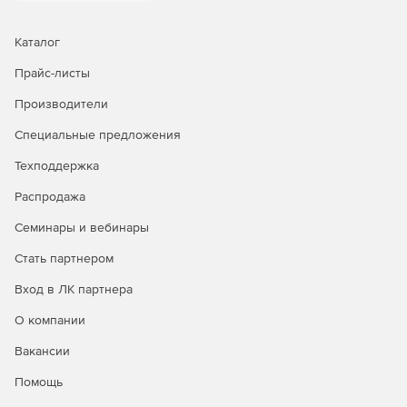
возможность планирования копирования на дневной,
часовой, минутной основе. Встроенное расписание и
Каталог
работа в фоновом режиме (в качестве службы).
Прайс-листы
Генерация уведомлений – автоматическая отправка
Производители
отчетов по электронной почте на один и более адрес.
Специальные предложения
Версии Uranium Backup:
Техподдержка
Base
– позволяет создавать полные образы дисков
Распродажа
(аварийное восстановление: Vista, 7, 2008/R2),
создавать файлы размером более 4 Гб, запускаться в
Семинары и вебинары
режиме службы, проводить синхронизацию с
удалением файлов и выполнять автоматическое
Стать партнером
обновление Uranium Backup.
Вход в ЛК партнера
Pro Tape
– обладает всеми функциями версии Base,
О компании
плюс дает возможность выполнять резервное
копирование на ленточный накопитель.
Вакансии
Помощь
Pro Burn
– обладает всеми функциями версии Base,
плюс дает возможность выполнять резервное