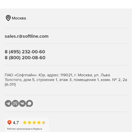
Восстановление и копирование баз данных сервера
SQL – копирование баз данных сервера Microsoft SQL
(включая Express Edition) с интегрированным сжатием
Москва
ZIP. Позволяет планировать копирование/
восстановление неограниченного количества баз
данных и переносить файлы копий на ленточный
sales.r@softline.com
накопитель, DVD, FTP, LAN и т. д.
Копирование в режиме онлайн – отправка файлов
8 (495) 232-00-60
копий на удаленные серверы с помощью протоколов
8 (800) 200-08-60
FTP, FTPS или SFTP с сжатием ZIP и шифрованием.
Пользователи могут также применять эти функции
для автоматического обновления одного или более
ПАО «Софтлайн». Юр. адрес: 119021, г. Москва, ул. Льва
сайтов или загрузки целого сайта.
Толстого, дом 5, строение 1, этаж 3, помещение 1, комн. № 2, 2а
(А-311)
Копирование на диск, сжатие ZIP, синхронизация –
копирование файлов и папок на внешние жесткие
диски USB/Firewire/SATA, NAS-сервер, iOmega REV
Drive, RDX Drive, другие ПК в сети. Предусмотрены
возможности сжатия ZIP, шифрования, удаления
старых файлов и множество других опций.
Планирование автоматического копирования –