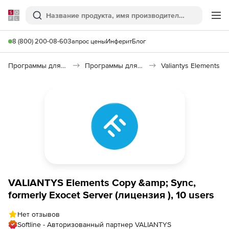
Softline
Поиск
Ме
8 (800) 200-08-60
Запрос цены
Инферит
Блог
Программы для программирования
Программы для работы с базами данных
Valiantys Elements
VALIANTYS Elements Copy &amp; Sync,
formerly Exocet Server (лицензия ), 10 users
Нет отзывов
Softline - Авторизованный партнер VALIANTYS