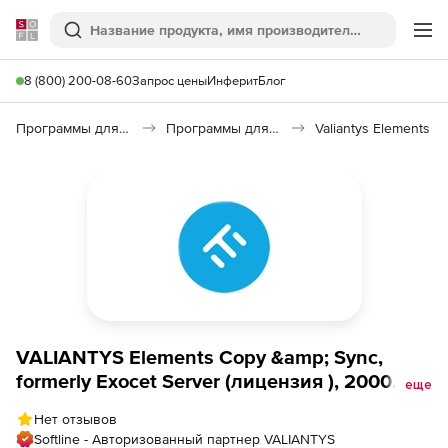
Softline
Поиск
Ме
8 (800) 200-08-60
Запрос цены
Инферит
Блог
Программы для программирования
Программы для работы с базами данных
Valiantys Elements
VALIANTYS Elements Copy &amp; Sync,
formerly Exocet Server (лицензия ), 2000
еще
users
Нет отзывов
Softline - Авторизованный партнер VALIANTYS