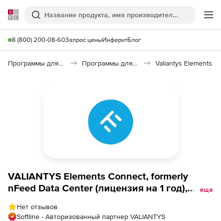
Softline
Поиск
Ме
8 (800) 200-08-60
Запрос цены
Инферит
Блог
Программы для программирования
Программы для работы с базами данных
Valiantys Elements
VALIANTYS Elements Connect, formerly
nFeed Data Center (лицензия на 1 год),
еще
12000 users
Нет отзывов
Softline - Авторизованный партнер VALIANTYS