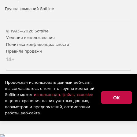
Группа компаний Softline
© 1993—2026 Softline
Условия использования
Политика конфиденциальности
Правила продажи
14+
На информационном ресурсе store.softline.ru применяются
Продолжая использовать данный веб-сайт,
рекомендательные технологии
(информационные технологии
вы соглашаетесь с тем, что группа компаний
предоставления информации на основе сбора,
Softline может
использовать файлы «cookie»
систематизации и анализа сведений, относящихся к
OK
в целях хранения ваших учетных данных,
предпочтениям пользователей сети «Интернет»,
находящихся на территории Российской Федерации)
параметров и предпочтений, оптимизации
работы веб-сайта.