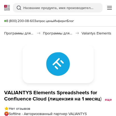
Softline
Поиск
Ме
8 (800) 200-08-60
Запрос цены
Инферит
Блог
Программы для программирования
Программы для работы с базами данных
Valiantys Elements
VALIANTYS Elements Spreadsheets for
Confluence Cloud (лицензия на 1 месяц),
еще
5000 users
Нет отзывов
Softline - Авторизованный партнер VALIANTYS