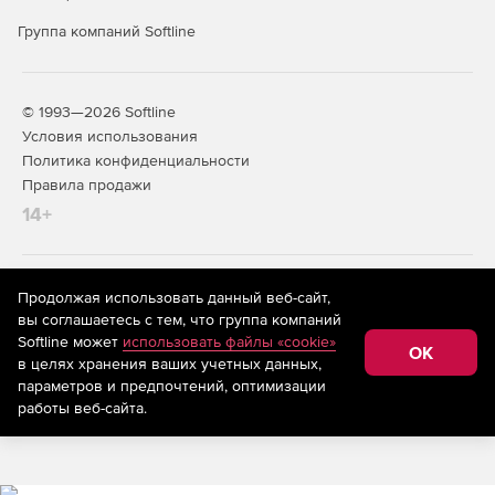
Группа компаний Softline
© 1993—2026 Softline
Условия использования
Политика конфиденциальности
Правила продажи
14+
На информационном ресурсе store.softline.ru применяются
Продолжая использовать данный веб-сайт,
рекомендательные технологии
(информационные технологии
вы соглашаетесь с тем, что группа компаний
предоставления информации на основе сбора,
Softline может
использовать файлы «cookie»
систематизации и анализа сведений, относящихся к
OK
в целях хранения ваших учетных данных,
предпочтениям пользователей сети «Интернет»,
находящихся на территории Российской Федерации)
параметров и предпочтений, оптимизации
работы веб-сайта.