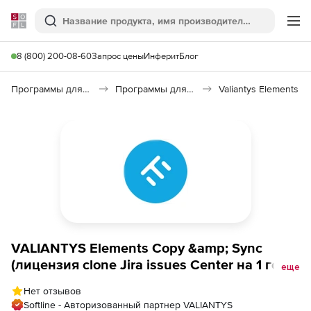
Softline
Поиск
Ме
8 (800) 200-08-60
Запрос цены
Инферит
Блог
Программы для программирования
Программы для работы с базами данных
Valiantys Elements
VALIANTYS Elements Copy &amp; Sync
(лицензия clone Jira issues Center на 1 год),
еще
25 users
Нет отзывов
Softline - Авторизованный партнер VALIANTYS