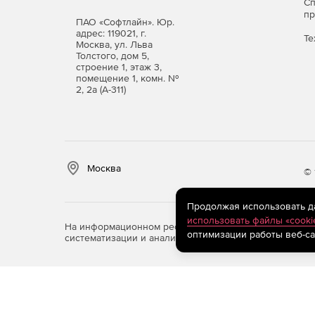
С
п
ПАО «Софтлайн». Юр.
адрес: 119021, г.
Те
Москва, ул. Льва
Толстого, дом 5,
строение 1, этаж 3,
помещение 1, комн. №
2, 2а (А-311)
Москва
© 
Продолжая использовать дан
использовать файлы «cooki
На информационном ресурсе store.softline.ru примен
оптимизации работы веб-са
систематизации и анализа сведений, относящихся к 