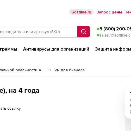
Softline.ru
Запрос цены
Те
8 (800) 200-0
Поиск
sales.r@softline.
ограммы
Антивирусы для организаций
Защита информ
Решения дополненной и виртуальной реальности AR/VR
VR для бизнеса
), на 4 года
ать ссылку