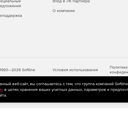
пециальные
Вход в ЛК партнера
редложения
О компании
хподдержка
Политика
Условия использования
1993—2026 Softline
конфиден
ный веб-сайт, вы соглашаетесь с тем, что группа компаний Softlin
e»
в целях хранения ваших учетных данных, параметров и предпочт
яются
рекомендательные технологии
(информационные технологии п
йта.
предпочтениям пользователей сети «Интернет», находящихся на те