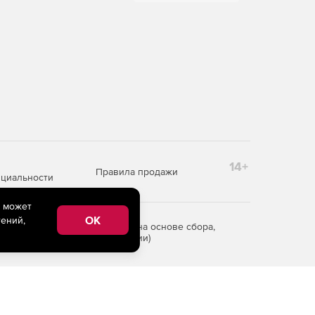
14+
Правила продажи
циальности
e может
OK
ений,
редоставления информации на основе сбора,
рритории Российской Федерации)