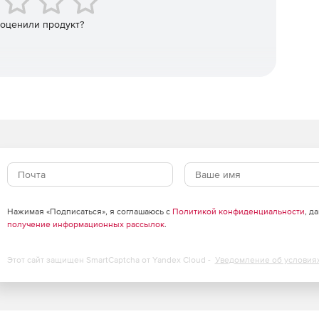
 оценили продукт?
Нажимая «Подписаться», я соглашаюсь с
Политикой конфиденциальности
, д
получение информационных рассылок
.
Этот сайт защищен SmartCaptcha от Yandex Cloud -
Уведомление об условия