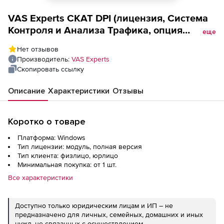
VAS Experts СКАТ DPI (лицензия, Система
Контроля и Анализа Трафика, опция
еще
natflow для модуля QoE версии Base, cбор
Нет отзывов
статистики NAT Flow, сжатие,
Производитель:
VAS Experts
пользовательские фильтры), 20G (до 10G
Скопировать ссылку
in, до 10 out)
Описание
Характеристики
Отзывы
Коротко о товаре
Платформа: Windows
Тип лицензии: модуль, полная версия
Тип клиента: физлицо, юрлицо
Минимальная покупка: от 1 шт.
Все характеристики
Доступно только юридическим лицам и ИП – не
предназначено для личных, семейных, домашних и иных
нужд, не связанных с осуществлением