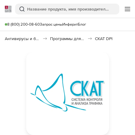
Softline
Поиск
Ме
8 (800) 200-08-60
Запрос цены
Инферит
Блог
Антивирусы и безопасность
Программы для защиты информации
СКАТ DPI