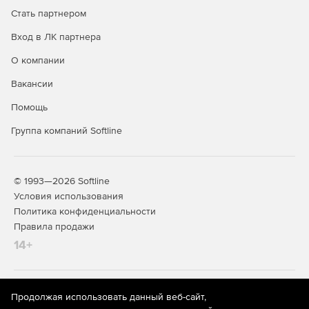
Стать партнером
Вход в ЛК партнера
О компании
Вакансии
Помощь
Группа компаний Softline
© 1993—2026 Softline
Условия использования
Политика конфиденциальности
Правила продажи
14+
На информационном ресурсе store.softline.ru применяются
Продолжая использовать данный веб-сайт,
рекомендательные технологии
(информационные технологии