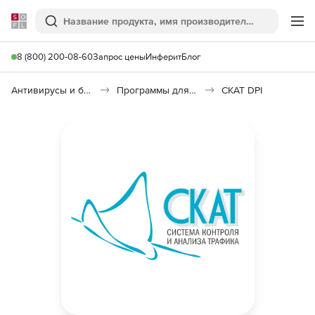
Softline
Поиск
Ме
8 (800) 200-08-60
Запрос цены
Инферит
Блог
Антивирусы и безопасность
Программы для защиты информации
СКАТ DPI