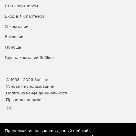
Стать партнером
Вход в ЛК партнера
О компании
Вакансии
Помощь
Группа компаний Softline
© 1993—2026 Softline
Условия использования
Политика конфиденциальности
Правила продажи
14+
На информационном ресурсе store.softline.ru применяются
Продолжая использовать данный веб-сайт,
рекомендательные технологии
(информационные технологии