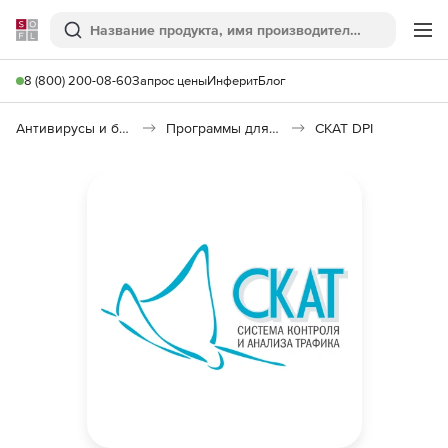
Softline
Поиск
Ме
8 (800) 200-08-60
Запрос цены
Инферит
Блог
Антивирусы и безопасность
Программы для защиты информации
СКАТ DPI