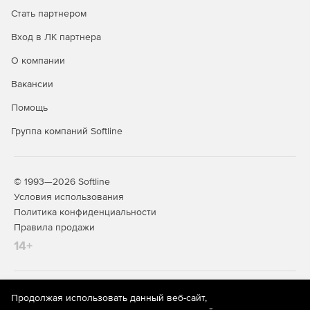
Стать партнером
Вход в ЛК партнера
О компании
Вакансии
Помощь
Группа компаний Softline
© 1993—2026 Softline
Условия использования
Политика конфиденциальности
Правила продажи
14+
На информационном ресурсе store.softline.ru применяются
Продолжая использовать данный веб-сайт,
рекомендательные технологии
(информационные технологии