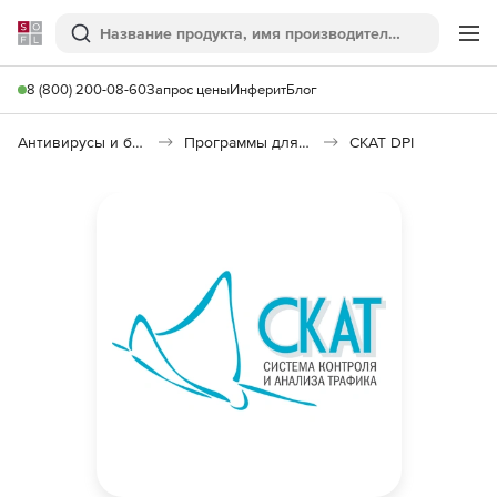
Softline
Поиск
Ме
8 (800) 200-08-60
Запрос цены
Инферит
Блог
Антивирусы и безопасность
Программы для защиты информации
СКАТ DPI