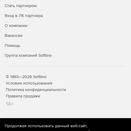
Стать партнером
Вход в ЛК партнера
О компании
Вакансии
Помощь
Группа компаний Softline
© 1993—2026 Softline
Условия использования
Политика конфиденциальности
Правила продажи
14+
На информационном ресурсе store.softline.ru применяются
Продолжая использовать данный веб-сайт,
рекомендательные технологии
(информационные технологии