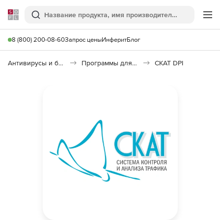
Softline
Поиск
Ме
8 (800) 200-08-60
Запрос цены
Инферит
Блог
Антивирусы и безопасность
Программы для защиты информации
СКАТ DPI