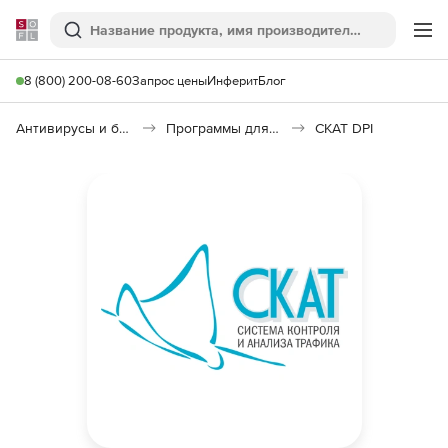
Softline
Поиск
Ме
8 (800) 200-08-60
Запрос цены
Инферит
Блог
Антивирусы и безопасность
Программы для защиты информации
СКАТ DPI