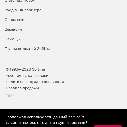
Стать партнером
Вход в ЛК партнера
О компании
Вакансии
Помощь
Группа компаний Softline
© 1993—2026 Softline
Условия использования
Политика конфиденциальности
Правила продажи
14+
На информационном ресурсе store.softline.ru применяются
Продолжая использовать данный веб-сайт,
рекомендательные технологии
(информационные технологии
вы соглашаетесь с тем, что группа компаний
предоставления информации на основе сбора,