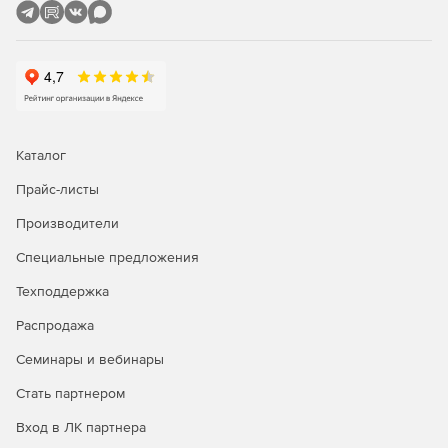
приложения MS Windows.
Автоматический режим приема и передачи цветных и
черно-белых факсов.
Организация массовой автоматической рассылки по
расписанию.
Каталог
Поддержка скоростного протокола V.34 fax (Super G3).
Прайс-листы
Преобразование факсов в формат PDF.
Производители
Распознавание голос/факс/данные.
Специальные предложения
Дистанционное тональное управление.
Техподдержка
«Почтовые ящики» для факсов и голосовых
Распродажа
сообщений.
Семинары и вебинары
Возможность создания системы голосовой и факс-
Стать партнером
справки.
Вход в ЛК партнера
Перенаправление принятых сообщений на другой