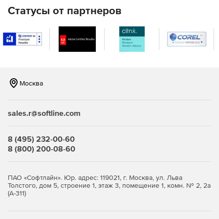
Статусы от партнеров
Отсутствует необходимость установки
дополнительных программ на компьютер
пользователя.
Возможность отправки на сервер по электронной
почте файлов документов, которые могут быть
преобразованы и отправлены по факсу или
воспроизведены голосом по телефону.
Москва
При успешном выполнении задания или при
проблемах с его выполнением пользователь получит
sales.r@softline.com
уведомление по электронной почте.
8 (495) 232-00-60
Наличие линейки серверов, отличающихся
8 (800) 200-08-60
различным числом поддерживаемых модемов
(телефонных линий) - от 1 до 32.
ПАО «Софтлайн». Юр. адрес: 119021, г. Москва, ул. Льва
Возможность увеличения числа клиентских рабочих
Толстого, дом 5, строение 1, этаж 3, помещение 1, комн. № 2, 2а
мест.
(А-311)
Отправка документов по факсу из любого