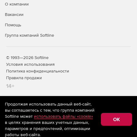
телефонный номер.
О компании
Вакансии
Черный и белый списки номеров.
Помощь
Проговаривание номера голосом.
Группа компаний Softline
Переопределение параметров автоответчика.
Отправка файлов голосовых и факсимильных
© 1993—2026 Softline
сообщений в качестве вложений.
Условия использования
Политика конфиденциальности
Размещение принятых сообщений в папке
"Входящие" почтовой программы.
Правила продажи
14+
Автоматическое уведомление о принятых
сообщениях (или отправка самих сообщений) по
электронной почте.
Продолжая использовать данный веб-сайт,
На информационном ресурсе store.softline.ru применяются
вы соглашаетесь с тем, что группа компаний
рекомендательные технологии
(информационные технологии
Возможность подключения плагинов.
Softline может
использовать файлы «cookie»
предоставления информации на основе сбора,
OK
в целях хранения ваших учетных данных,
систематизации и анализа сведений, относящихся к
Доступ к адресной книге Windows и MS Outlook.
предпочтениям пользователей сети «Интернет»,
параметров и предпочтений, оптимизации
находящихся на территории Российской Федерации)
работы веб-сайта.