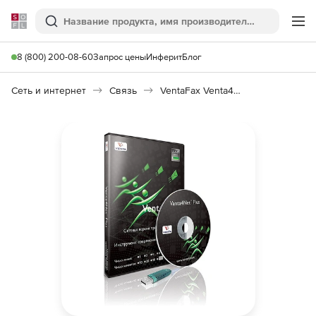
Softline
Поиск
Ме
8 (800) 200-08-60
Запрос цены
Инферит
Блог
Сеть и интернет
Связь
VentaFax Venta4Net Plus 7.5