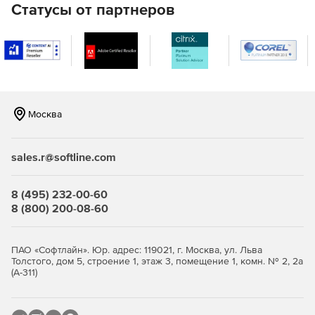
Статусы от партнеров
импортировать изображения, взятые с любой камеры,
и использовать их для содействия в решении
последующих задач.
Обновление модельного трекинга. Модельный
трекинг в новой версии Boujou полностью
переработан, что обеспечивает максимальное
ускорение рабочего процесса. Модельный трекинг с
Москва
заданной целью теперь позволяет одинаково хорошо
отслеживать как отдельный кадр, так и множество
моделей одновременно.
sales.r@softline.com
8 (495) 232-00-60
8 (800) 200-08-60
ПАО «Софтлайн». Юр. адрес: 119021, г. Москва, ул. Льва
Толстого, дом 5, строение 1, этаж 3, помещение 1, комн. № 2, 2а
(А-311)