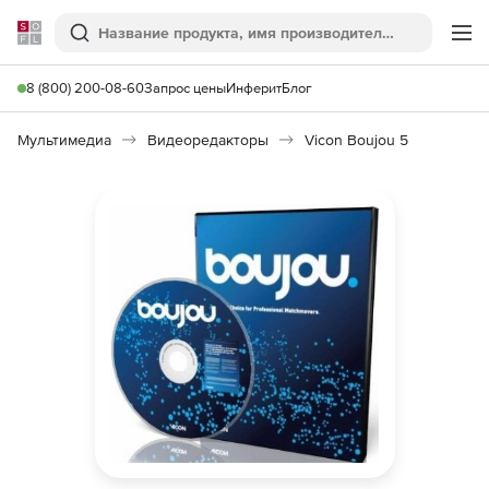
Softline
Поиск
Ме
8 (800) 200-08-60
Запрос цены
Инферит
Блог
Мультимедиа
Видеоредакторы
Vicon Boujou 5