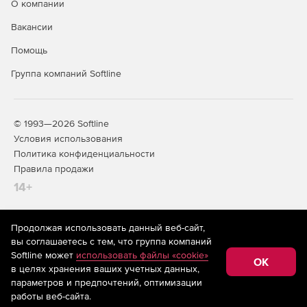
О компании
Вакансии
Помощь
Группа компаний Softline
© 1993—2026 Softline
Условия использования
Политика конфиденциальности
Правила продажи
14+
Продолжая использовать данный веб-сайт,
На информационном ресурсе store.softline.ru применяются
вы соглашаетесь с тем, что группа компаний
рекомендательные технологии
(информационные технологии
Softline может
использовать файлы «cookie»
предоставления информации на основе сбора,
OK
в целях хранения ваших учетных данных,
систематизации и анализа сведений, относящихся к
предпочтениям пользователей сети «Интернет»,
параметров и предпочтений, оптимизации
находящихся на территории Российской Федерации)
работы веб-сайта.