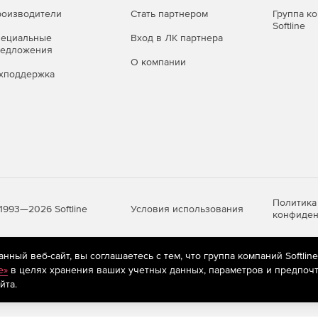
оизводители
Стать партнером
Группа к
Softline
пециальные
Вход в ЛК партнера
редложения
О компании
хподдержка
Политика
Условия использования
1993—2026 Softline
конфиден
ный веб-сайт, вы соглашаетесь с тем, что группа компаний Softlin
яются
рекомендательные технологии
(информационные технологии п
e»
в целях хранения ваших учетных данных, параметров и предпочт
предпочтениям пользователей сети «Интернет», находящихся на те
йта.