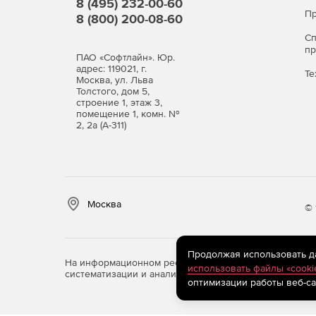
8 (495) 232-00-60
Пр
8 (800) 200-08-60
С
п
ПАО «Софтлайн». Юр.
адрес: 119021, г.
Те
Москва, ул. Льва
Толстого, дом 5,
строение 1, этаж 3,
помещение 1, комн. №
2, 2а (А-311)
Москва
© 
Продолжая использовать дан
На информационном ресурсе store.softline.ru примен
использовать файлы «cooki
систематизации и анализа сведений, относящихся к 
оптимизации работы веб-са