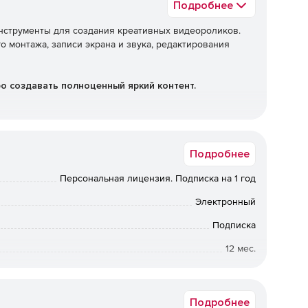
Подробнее
струменты для создания креативных видеороликов.
 монтажа, записи экрана и звука, редактирования
о создавать полноценный яркий контент.
Подробнее
Персональная лицензия. Подписка на 1 год
и редактирвоания видео и аудио, смены формата
Электронный
Подписка
12 мес.
иксировать все происходящее на экране компьютера в
Некоммерческая
Подробнее