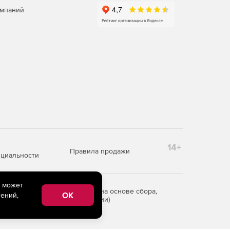
омпаний
14+
Правила продажи
циальности
e может
редоставления информации на основе сбора,
OK
ений,
рритории Российской Федерации)