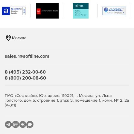
Поддержка ребрендинга и дизайна программы для
клиентов, которым необходим индивидуальный
подход.
Богатый программный интерфейс (API), позволяющий
интегрировать VirtualMetric в ИТ-инфраструктуру
Москва
различных типов клиентов.
Мониторинг серверов:
sales.r@softline.com
Типы отчетов по оборудованию – хосты; физические
сервера и их группы; виртуальные хосты и сервера, и
8 (495) 232-00-60
их группы; кластеры; дата-центры.
8 (800) 200-08-60
Многоуровневые детальные отчёты по хостам,
серверам, виртуальным машинам и всем группам
ПАО «Софтлайн». Юр. адрес: 119021, г. Москва, ул. Льва
объектов.
Толстого, дом 5, строение 1, этаж 3, помещение 1, комн. № 2, 2а
(А-311)
Сводная приборная панель для общего обзора
состояния системы и важнейших счётчиков
производительности.