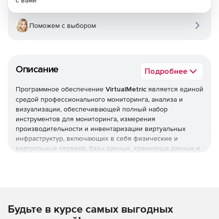
с вами
Поможем с выбором
Описание
Подробнее
Программное обеспечение
VirtualMetric
является единой
средой профессионального мониторинга, анализа и
визуализации, обеспечивающей полный набор
инструментов для мониторинга, измерения
производительности и инвентаризации виртуальных
инфраструктур, включающих в себя физические и
виртуальные сервера, базы данных, хранилища данных и
сети.
Пакет VirtualMetric включает в себя все метрики,
мониторинг которых может быть произведен на
устройствах. Вам не нужно докупать никакие
Будьте в курсе самых выгодных
дополнительные модули для того, чтобы получать
дополнительную информацию. Любое количество