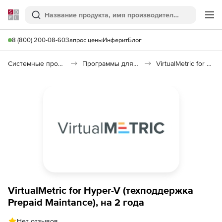
Softline
Поиск
Ме
8 (800) 200-08-60
Запрос цены
Инферит
Блог
Системные программы
Программы для виртуализации
VirtualMetric for Hyper-V
VirtualMetric for Hyper-V (техподдержка
Prepaid Maintance), на 2 года
Нет отзывов