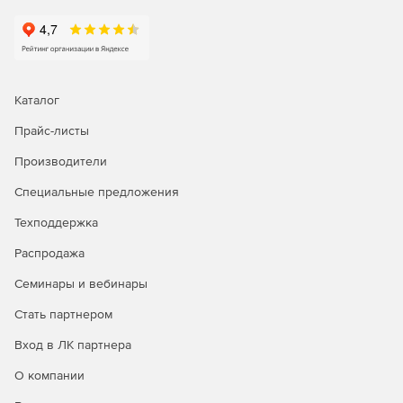
Карта нагрузки инфраструктуры.
Предустановленные готовые, а также
пользовательские, отчёты и графики, которые
подходят как для менеджерских отчетов, так и для
самых требовательных технических специалистов.
Каталог
Прайс-листы
Графики использования ресурсов и подробная
инвентаризация (inventory) во всех модулях
Производители
программы.
Специальные предложения
Выбор временного интервала измерения, записи и
просмотра параметров производительности системы
Техподдержка
и инвентаризации.
Распродажа
Оповещения различного типа для пользователей,
Семинары и вебинары
групп пользователей и администраторов.
Стать партнером
Пользовательские графики и отчёты:
Вход в ЛК партнера
Динамические графики и отчёты в режиме реального
О компании
времени.